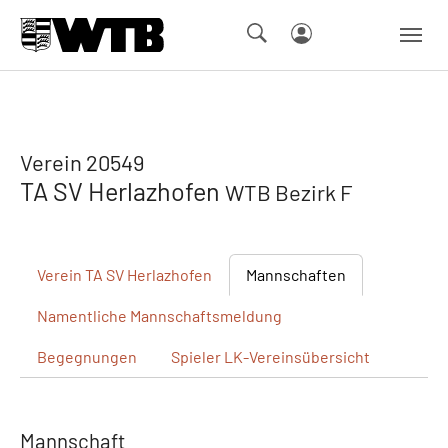
Skip to main navigation
Springe zum Seiteninhalt
Skip to page footer
Verein 20549
TA SV Herlazhofen
WTB Bezirk F
Verein
TA SV Herlazhofen
Mannschaften
Namentliche
Mannschaftsmeldung
Begegnungen
Spieler
LK-Vereinsübersicht
Mannschaft