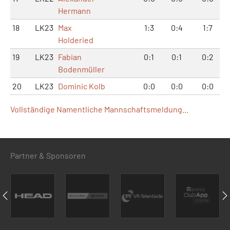
Hermann
18
LK23
Max
1:3
0:4
1:7
Holderied
19
LK23
Fabian
0:1
0:1
0:2
Bodenmüller
20
LK23
Dominic Kolb
0:0
0:0
0:0
Vollständige Namentliche Mannschaftsmeldung...
Partner & Sponsoren