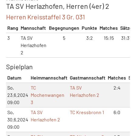
TA SV Herlazhofen, Herren (4er) 2
Herren Kreisstaffel 3 Gr. 031
Rang
Mannschaft
Begegnungen
Punkte
Matches
Sätze
3
TA SV
5
3:2
15:15
31:31
Herlazhofen
2
Spielplan
Datum
Heimmannschaft
Gastmannschaft
Matches
Sät
So,
TC
TA SV
2:4
4:
23.6.2024
Mochenwangen
Herlazhofen 2
09:00
3
So,
TA SV
TC Kressbronn 1
6:0
12
30.6.2024
Herlazhofen 2
09:00