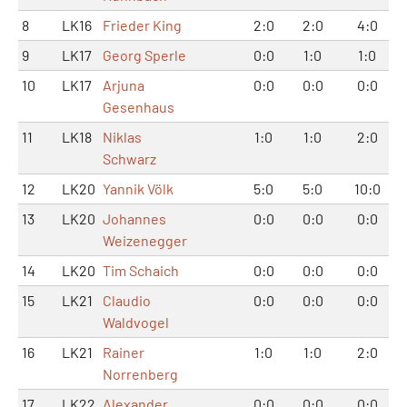
8
LK16
Frieder King
2:0
2:0
4:0
9
LK17
Georg Sperle
0:0
1:0
1:0
10
LK17
Arjuna
0:0
0:0
0:0
Gesenhaus
11
LK18
Niklas
1:0
1:0
2:0
Schwarz
12
LK20
Yannik Völk
5:0
5:0
10:0
13
LK20
Johannes
0:0
0:0
0:0
Weizenegger
14
LK20
Tim Schaich
0:0
0:0
0:0
15
LK21
Claudio
0:0
0:0
0:0
Waldvogel
16
LK21
Rainer
1:0
1:0
2:0
Norrenberg
17
LK22
Alexander
0:0
0:0
0:0