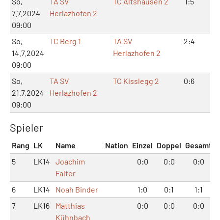
So,
TA SV
TC Altshausen 2
1:5
2:
7.7.2024
Herlazhofen 2
09:00
So,
TC Berg 1
TA SV
2:4
5:
14.7.2024
Herlazhofen 2
09:00
So,
TA SV
TC Kisslegg 2
0:6
1:
21.7.2024
Herlazhofen 2
09:00
Spieler
Rang
LK
Name
Nation
Einzel
Doppel
Gesamt
5
LK14
Joachim
0:0
0:0
0:0
Falter
6
LK14
Noah Binder
1:0
0:1
1:1
7
LK16
Matthias
0:0
0:0
0:0
Kühnbach