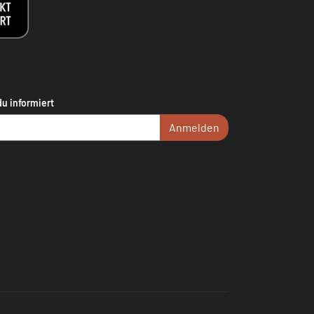
du informiert
Anmelden