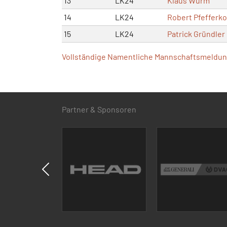
13
LK24
Klaus Wurm
14
LK24
Robert Pfefferk
15
LK24
Patrick Gründler
Vollständige Namentliche Mannschaftsmeldung
Partner & Sponsoren