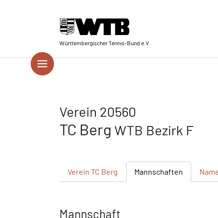
Skip to main navigation
Springe zum Seiteninhalt
Skip to page footer
Württembergischer Tennis-Bund e.V.
Verein 20560
TC Berg
WTB Bezirk F
Verein
TC Berg
Mannschaften
Name
Mannschaft