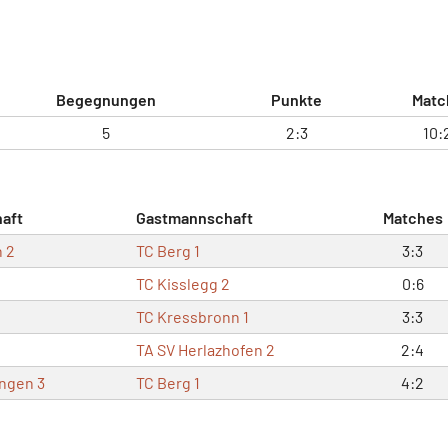
Begegnungen
Punkte
Matc
5
2:3
10:
aft
Gastmannschaft
Matches
 2
TC Berg 1
3:3
TC Kisslegg 2
0:6
TC Kressbronn 1
3:3
TA SV Herlazhofen 2
2:4
ngen 3
TC Berg 1
4:2