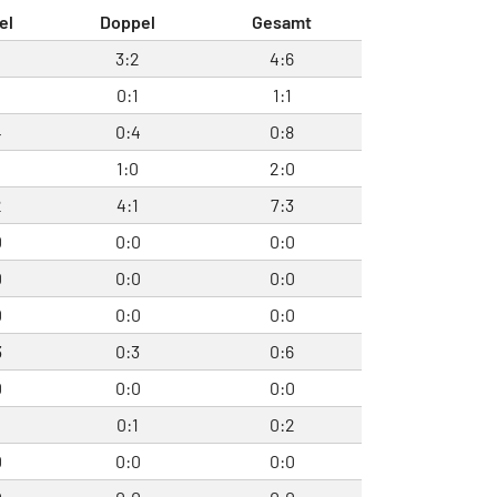
el
Doppel
Gesamt
4
3:2
4:6
0
0:1
1:1
4
0:4
0:8
0
1:0
2:0
2
4:1
7:3
0
0:0
0:0
0
0:0
0:0
0
0:0
0:0
3
0:3
0:6
0
0:0
0:0
1
0:1
0:2
0
0:0
0:0