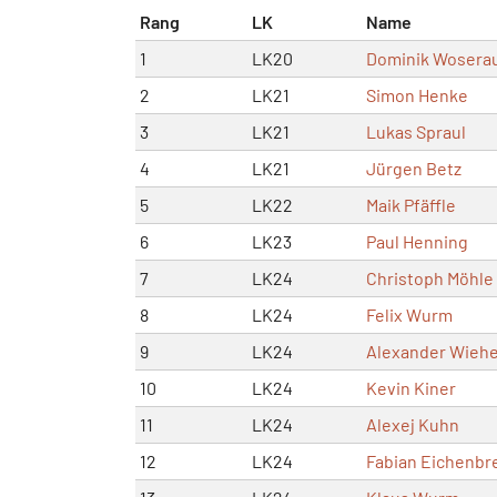
Rang
LK
Name
1
LK20
Dominik Wosera
2
LK21
Simon Henke
3
LK21
Lukas Spraul
4
LK21
Jürgen Betz
5
LK22
Maik Pfäffle
6
LK23
Paul Henning
7
LK24
Christoph Möhle
8
LK24
Felix Wurm
9
LK24
Alexander Wieh
10
LK24
Kevin Kiner
11
LK24
Alexej Kuhn
12
LK24
Fabian Eichenbr