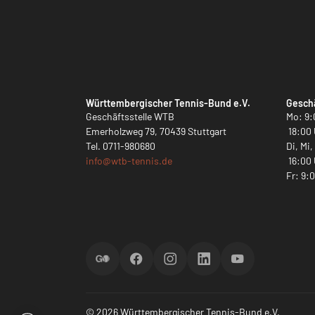
Württembergischer Tennis-Bund e.V.
Geschä
Geschäftsstelle WTB
Mo: 9:
Emerholzweg 79, 70439 Stuttgart
18:00 
Tel.
0711-980680
Di, Mi
info@
wtb-tennis.de
16:00 
Fr: 9:
ScoreGO
Facebook
Instagram
LinkedIn
YouTube
© 2026 Württembergischer Tennis-Bund e.V.