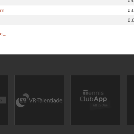
0:
orn
0:
0:
...