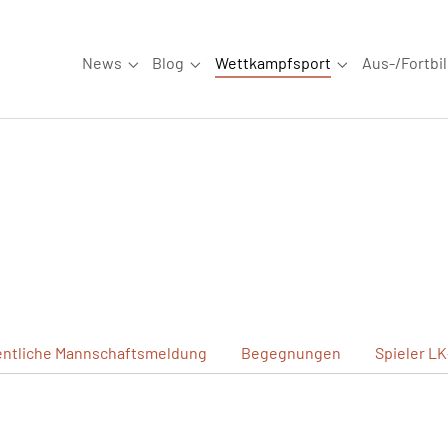
News
Blog
Wettkampfsport
Aus-/Fortbi
Submenu for "News"
Submenu for "Blog"
Submenu for "W
ntliche
Mannschaftsmeldung
Begegnungen
Spieler
LK