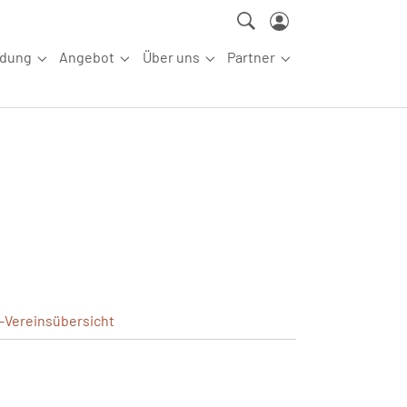
ldung
Angebot
Über uns
Partner
ettkampfsport"
Submenu for "Aus-/Fortbildung"
Submenu for "Angebot"
Submenu for "Über uns"
Submenu for "Partn
-Vereinsübersicht