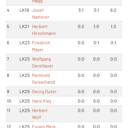
Magg
4
LK19
Josef
3:1
3:1
6:2
Natterer
5
LK21
Herbert
0:2
1:0
1:2
Hirschmann
6
LK23
Friedrich
0:0
0:1
0:1
Mayer
7
LK25
Wolfgang
0:0
0:0
0:0
Gerstlauer
8
LK25
Reinhold
0:0
0:0
0:0
Geiselhardt
9
LK25
Georg Guter
0:0
0:0
0:0
10
LK25
Hans Kley
0:0
0:0
0:0
11
LK25
Herbert
0:0
0:0
0:0
Wolf
12
LK25
Eugen Merk
0:0
0:0
0:0