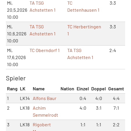
Mi,
TA TSG
TC
3:3
7:
20.5.2026
Achstetten 1
Dettenhausen 1
10:00
Mi,
TA TSG
TC Herbertingen
3:3
7:
10.6.2026
Achstetten 1
1
10:00
Mi,
TC Oberndorf 1
TA TSG
2:4
5:
17.6.2026
Achstetten 1
10:00
Spieler
Rang
LK
Name
Nation
Einzel
Doppel
Gesamt
1
LK14
Alfons Baur
0:4
4:0
4:4
2
LK18
Achim
4:0
3:1
7:1
Semmelrodt
3
LK18
Rigobert
1:1
1:1
2:2