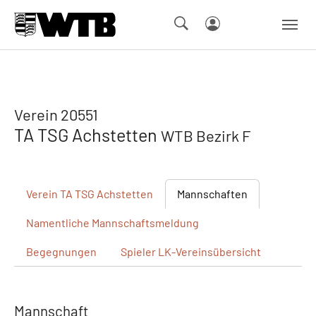
Skip to main navigation
Springe zum Seiteninhalt
Skip to page footer
Verein 20551
TA TSG Achstetten
WTB Bezirk F
Verein
TA TSG Achstetten
Mannschaften
Namentliche
Mannschaftsmeldung
Begegnungen
Spieler
LK-Vereinsübersicht
Mannschaft