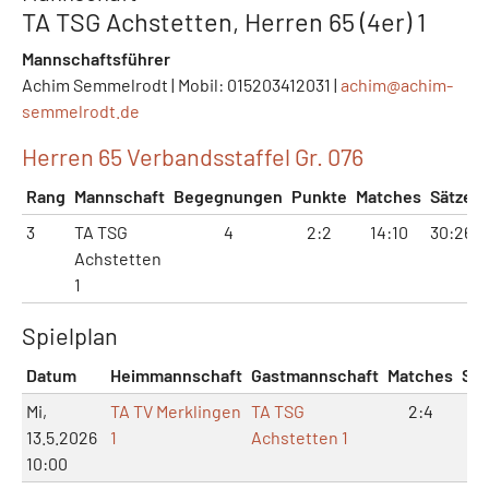
TA TSG Achstetten, Herren 65 (4er) 1
Mannschaftsführer
Achim Semmelrodt | Mobil: 015203412031 |
achim@
achim-
semmelrodt.de
Herren 65 Verbandsstaffel Gr. 076
Rang
Mannschaft
Begegnungen
Punkte
Matches
Sätze
3
TA TSG
4
2:2
14:10
30:26
Achstetten
1
Spielplan
Datum
Heimmannschaft
Gastmannschaft
Matches
Sät
Mi,
TA TV Merklingen
TA TSG
2:4
7:
13.5.2026
1
Achstetten 1
10:00