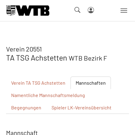
Skip to main navigation
Springe zum Seiteninhalt
Skip to page footer
Verein 20551
TA TSG Achstetten
WTB Bezirk F
Verein
TA TSG Achstetten
Mannschaften
Namentliche
Mannschaftsmeldung
Begegnungen
Spieler
LK-Vereinsübersicht
Mannschaft