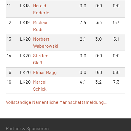
11
LK18
Harald
0:0
0:0
0:0
Enderle
12
LK19
Michael
2:4
3:3
5:7
Rodi
13
LK20
Norbert
2:1
3:0
5:1
Waberowski
14
LK20
Steffen
0:0
0:0
0:0
Glaß
15
LK20
Elmar Magg
0:0
0:0
0:0
16
LK20
Marcel
4:1
3:2
7:3
Schick
Vollständige Namentliche Mannschaftsmeldung...
Partner & Sponsoren