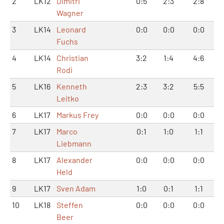
2
LK12
Dimitri
0:5
2:3
2:8
Wagner
3
LK14
Leonard
0:0
0:0
0:0
Fuchs
4
LK14
Christian
3:2
1:4
4:6
Rodi
5
LK16
Kenneth
2:3
3:2
5:5
Leitko
6
LK17
Markus Frey
0:0
0:0
0:0
7
LK17
Marco
0:1
1:0
1:1
Liebmann
8
LK17
Alexander
0:0
0:0
0:0
Held
9
LK17
Sven Adam
1:0
0:1
1:1
10
LK18
Steffen
0:0
0:0
0:0
Beer