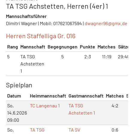
TA TSG Achstetten, Herren (4er) 1
Mannschaftsführer
Dimitri Wagner | Mobil: 017621067594 |
dwagner96@
gmx.de
Herren Staffelliga Gr. 016
Rang
Mannschaft
Begegnungen
Punkte
Matches
Sätze
5
TA TSG
5
2:3
11:19
29:40
Achstetten
1
Spielplan
Datum
Heimmannschaft
Gastmannschaft
Matches
Sät
So,
TC Langenau 1
TA TSG
4:2
8:
14.6.2026
Achstetten 1
09:00
So,
TA TSG
TA SV
0:6
2: