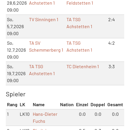
28.6.2026
Achstetten 1
Feldstetten 1
09:00
So,
TV Sinningen 1
TA TSG
2:4
5:
5.7.2026
Achstetten 1
09:00
So,
TA SV
TA TSG
4:2
8:
12.7.2026
Schemmerberg 1
Achstetten 1
09:00
So,
TA TSG
TC Dietenheim 1
3:3
8:
19.7.2026
Achstetten 1
09:00
Spieler
Rang
LK
Name
Nation
Einzel
Doppel
Gesamt
1
LK10
Hans-Dieter
0:0
0:0
0:0
Fuchs