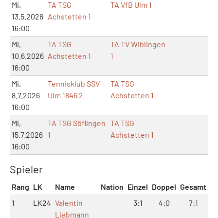
Mi,
TA TSG
TA VfB Ulm 1
13.5.2026
Achstetten 1
16:00
Mi,
TA TSG
TA TV Wiblingen
10.6.2026
Achstetten 1
1
16:00
Mi,
Tennisklub SSV
TA TSG
8.7.2026
Ulm 1846 2
Achstetten 1
16:00
Mi,
TA TSG Söflingen
TA TSG
15.7.2026
1
Achstetten 1
16:00
Spieler
Rang
LK
Name
Nation
Einzel
Doppel
Gesamt
1
LK24
Valentin
3:1
4:0
7:1
Liebmann