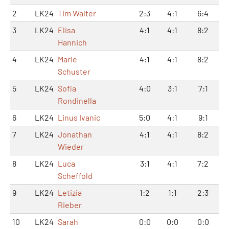
2
LK24
Tim Walter
2:3
4:1
6:4
3
LK24
Elisa
4:1
4:1
8:2
Hannich
4
LK24
Marie
4:1
4:1
8:2
Schuster
5
LK24
Sofia
4:0
3:1
7:1
Rondinella
6
LK24
Linus Ivanic
5:0
4:1
9:1
7
LK24
Jonathan
4:1
4:1
8:2
Wieder
8
LK24
Luca
3:1
4:1
7:2
Scheffold
9
LK24
Letizia
1:2
1:1
2:3
Rieber
10
LK24
Sarah
0:0
0:0
0:0