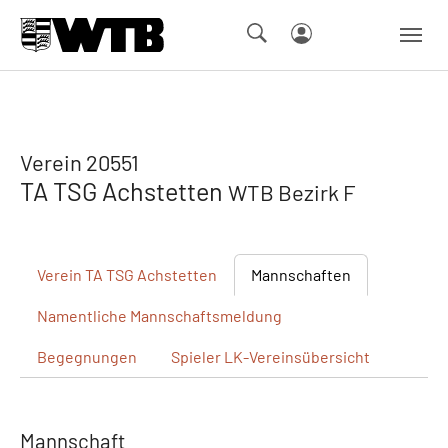
Skip to main navigation
Springe zum Seiteninhalt
Skip to page footer
Verein 20551
TA TSG Achstetten
WTB Bezirk F
Verein
TA TSG Achstetten
Mannschaften
Namentliche
Mannschaftsmeldung
Begegnungen
Spieler
LK-Vereinsübersicht
Mannschaft