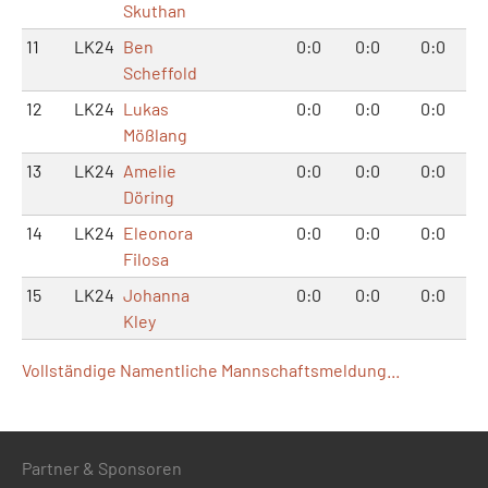
Skuthan
11
LK24
Ben
0:0
0:0
0:0
Scheffold
12
LK24
Lukas
0:0
0:0
0:0
Mößlang
13
LK24
Amelie
0:0
0:0
0:0
Döring
14
LK24
Eleonora
0:0
0:0
0:0
Filosa
15
LK24
Johanna
0:0
0:0
0:0
Kley
Vollständige Namentliche Mannschaftsmeldung...
Partner & Sponsoren