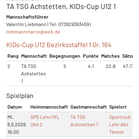
TA TSG Achstetten, KIDs-Cup U12 1
Mannschaftsführer
Valentin Liebmann | Tel: 073929393459 |
liebmannmarco@
web.de
KIDs-Cup U12 Bezirksstaffel 1 Gr. 164
Rang
Mannschaft
Begegnungen
Punkte
Matches
Sätze
2
TA TSG
5
4:1
22:8
47:17
Achstetten
1
Spielplan
Datum
Heimmannschaft
Gastmannschaft
Spielort
Ma
Mi,
SPG Lehr/VfL
TA TSG
Sportclub
6.5.2026
Ulm 2
Achstetten 1
Lehr Abt.
16:00
Tennis