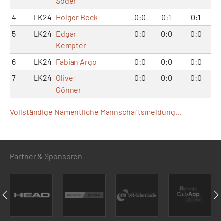
Söder
4
LK24
Holger Beck
0:0
0:1
0:1
5
LK24
Edgar
0:0
0:0
0:0
Kempter
6
LK24
Fabian Argo
0:0
0:0
0:0
7
LK24
Oliver
0:0
0:0
0:0
Gönner
Vollständige Namentliche Mannschaftsmeldung...
Partner & Sponsoren