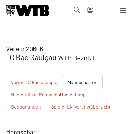
Skip to main navigation
Springe zum Seiteninhalt
Skip to page footer
Verein 20606
TC Bad Saulgau
WTB Bezirk F
Verein
TC Bad Saulgau
Mannschaften
Namentliche
Mannschaftsmeldung
Begegnungen
Spieler
LK-Vereinsübersicht
Mannschaft