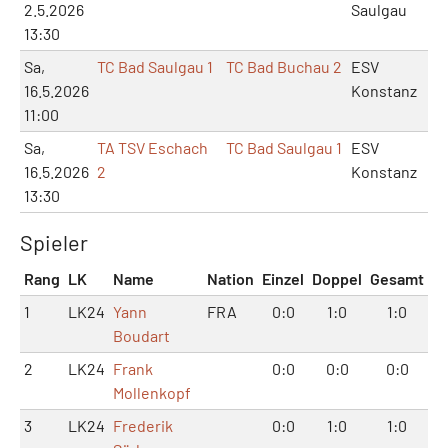
2.5.2026
Saulgau
13:30
Sa,
TC Bad Saulgau 1
TC Bad Buchau 2
ESV
16.5.2026
Konstanz
11:00
Sa,
TA TSV Eschach
TC Bad Saulgau 1
ESV
16.5.2026
2
Konstanz
13:30
Spieler
Rang
LK
Name
Nation
Einzel
Doppel
Gesamt
1
LK24
Yann
FRA
0:0
1:0
1:0
Boudart
2
LK24
Frank
0:0
0:0
0:0
Mollenkopf
3
LK24
Frederik
0:0
1:0
1:0