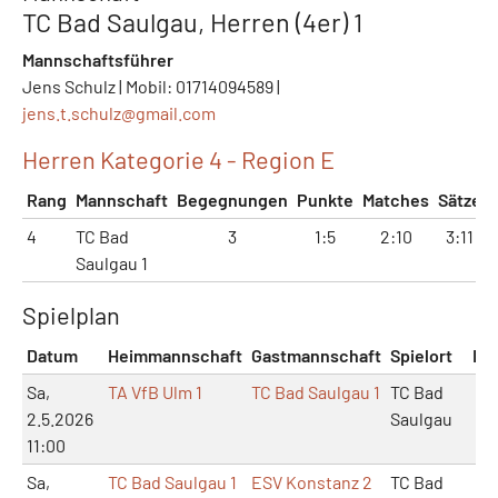
TC Bad Saulgau, Herren (4er) 1
Mannschaftsführer
Jens Schulz | Mobil: 01714094589 |
jens.t.schulz@
gmail.com
Herren Kategorie 4 - Region E
Rang
Mannschaft
Begegnungen
Punkte
Matches
Sätze
4
TC Bad
3
1:5
2:10
3:11
Saulgau 1
Spielplan
Datum
Heimmannschaft
Gastmannschaft
Spielort
Ma
Sa,
TA VfB Ulm 1
TC Bad Saulgau 1
TC Bad
2.5.2026
Saulgau
11:00
Sa,
TC Bad Saulgau 1
ESV Konstanz 2
TC Bad