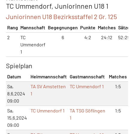
TC Ummendorf, Juniorinnen U18 1
Juniorinnen U18 Bezirksstaffel 2 Gr. 125
Rang
Mannschaft
Begegnungen
Punkte
Matches
Sätze
2
TC
6
4:2
24:12
52:29
Ummendorf
1
Spielplan
Datum
Heimmannschaft
Gastmannschaft
Matches
Sä
Sa,
TA SV Amstetten
TC Ummendorf 1
1:5
4
8.6.2024
1
09:00
Sa,
TC Ummendorf 1
TA TSG Söflingen
1:5
3
15.6.2024
1
09:00