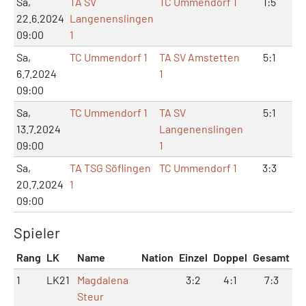
Sa,
TA SV
TC Ummendorf 1
1:5
3
22.6.2024
Langenenslingen
09:00
1
Sa,
TC Ummendorf 1
TA SV Amstetten
5:1
1
6.7.2024
1
09:00
Sa,
TC Ummendorf 1
TA SV
5:1
1
13.7.2024
Langenenslingen
09:00
1
Sa,
TA TSG Söflingen
TC Ummendorf 1
3:3
8
20.7.2024
1
09:00
Spieler
Rang
LK
Name
Nation
Einzel
Doppel
Gesamt
1
LK21
Magdalena
3:2
4:1
7:3
Steur