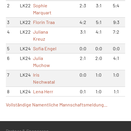
2
LK22
Sophie
2:3
3:1
5:4
Marquart
3
LK22
Florin Traa
4:2
5:1
9:3
4
LK22
Juliana
3:1
4:1
7:2
Kreuz
5
LK24
Sofia Engel
0:0
0:0
0:0
6
LK24
Julia
2:1
2:0
4:1
Muchow
7
LK24
Iris
0:0
1:0
1:0
Nechwatal
8
LK24
Lena Herr
0:1
1:0
1:1
Vollständige Namentliche Mannschaftsmeldung...
Partner & Sponsoren