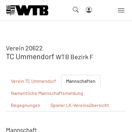
Skip to main navigation
Springe zum Seiteninhalt
Skip to page footer
Verein 20622
TC Ummendorf
WTB Bezirk F
Verein
TC Ummendorf
Mannschaften
Namentliche
Mannschaftsmeldung
Begegnungen
Spieler
LK-Vereinsübersicht
Mannschaft