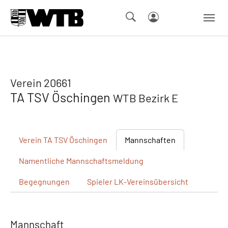
Skip to main navigation
Springe zum Seiteninhalt
Skip to page footer
Verein 20661
TA TSV Öschingen
WTB Bezirk E
Verein
TA TSV Öschingen
Mannschaften
Namentliche
Mannschaftsmeldung
Begegnungen
Spieler
LK-Vereinsübersicht
Mannschaft