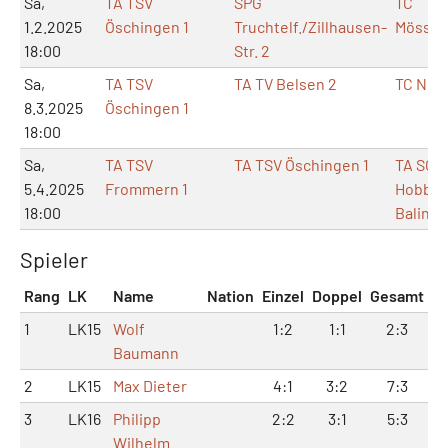
Sa,
TA TSV
SPG
TC
1.2.2025
Öschingen 1
Truchtelf./Zillhausen-
Mössin
18:00
Str. 2
Sa,
TA TSV
TA TV Belsen 2
TC Neh
8.3.2025
Öschingen 1
18:00
Sa,
TA TSV
TA TSV Öschingen 1
TA SG
5.4.2025
Frommern 1
Hobbyl
18:00
Baling
Spieler
Rang
LK
Name
Nation
Einzel
Doppel
Gesamt
1
LK15
Wolf
1:2
1:1
2:3
Baumann
2
LK15
Max Dieter
4:1
3:2
7:3
3
LK16
Philipp
2:2
3:1
5:3
Wilhelm