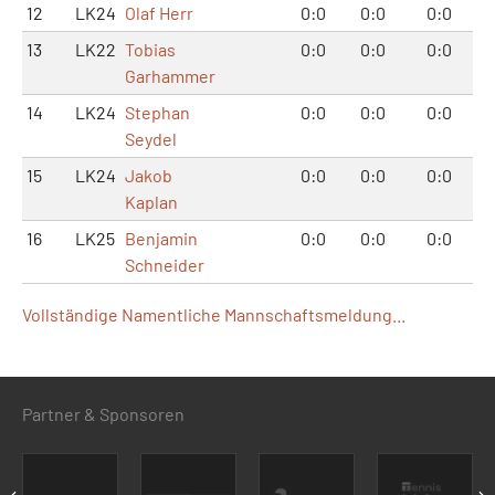
12
LK24
Olaf Herr
0:0
0:0
0:0
13
LK22
Tobias
0:0
0:0
0:0
Garhammer
14
LK24
Stephan
0:0
0:0
0:0
Seydel
15
LK24
Jakob
0:0
0:0
0:0
Kaplan
16
LK25
Benjamin
0:0
0:0
0:0
Schneider
Vollständige Namentliche Mannschaftsmeldung...
Partner & Sponsoren