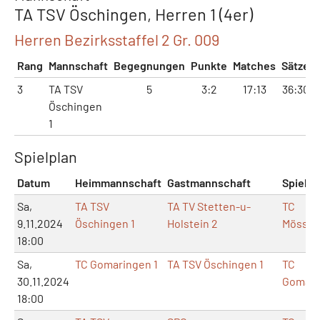
TA TSV Öschingen, Herren 1 (4er)
Herren Bezirksstaffel 2 Gr. 009
Rang
Mannschaft
Begegnungen
Punkte
Matches
Sätze
3
TA TSV
5
3:2
17:13
36:30
Öschingen
1
Spielplan
Datum
Heimmannschaft
Gastmannschaft
Spielor
Sa,
TA TSV
TA TV Stetten-u-
TC
9.11.2024
Öschingen 1
Holstein 2
Mössin
18:00
Sa,
TC Gomaringen 1
TA TSV Öschingen 1
TC
30.11.2024
Gomari
18:00