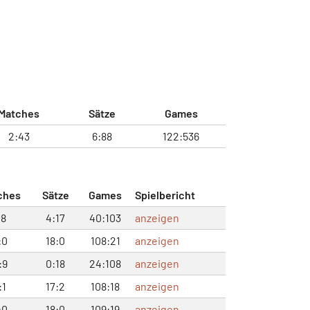
Matches
Sätze
Games
2:43
6:88
122:536
ches
Sätze
Games
Spielbericht
:8
4:17
40:103
anzeigen
:0
18:0
108:21
anzeigen
:9
0:18
24:108
anzeigen
:1
17:2
108:18
anzeigen
:0
18:0
109:19
anzeigen