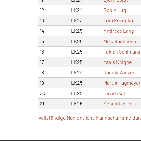
12
LK21
Robin Hug
13
LK23
Tom Rezepka
14
LK25
Andreas Lang
15
LK25
Mika Bauknecht
16
LK25
Fabian Schimans
17
LK25
Yanis Knigge
18
LK24
Jannik Winzer
19
LK25
Martin Hagmeyer
20
LK25
David Söll
21
LK25
Sebastian Betz
Vollständige Namentliche Mannschaftsmeldung