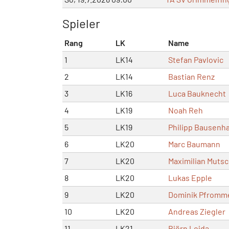
Spieler
Rang
LK
Name
1
LK14
Stefan Pavlovic
2
LK14
Bastian Renz
3
LK16
Luca Bauknecht
4
LK19
Noah Reh
5
LK19
Philipp Bausenha
6
LK20
Marc Baumann
7
LK20
Maximilian Mutsc
8
LK20
Lukas Epple
9
LK20
Dominik Pfromm
10
LK20
Andreas Ziegler
11
LK21
Björn Lojda