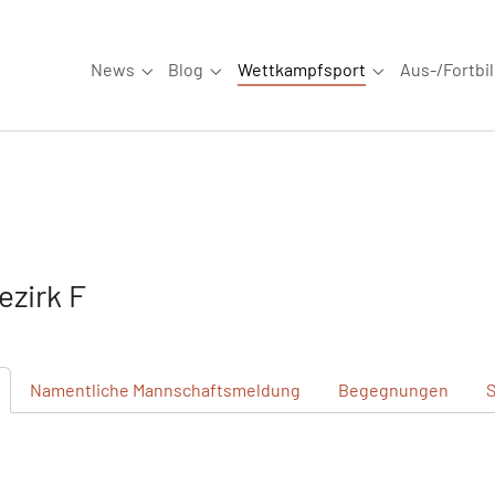
News
Blog
Wettkampfsport
Aus-/Fortbi
Submenu for "News"
Submenu for "Blog"
Submenu for "W
zirk F
Namentliche
Mannschaftsmeldung
Begegnungen
S