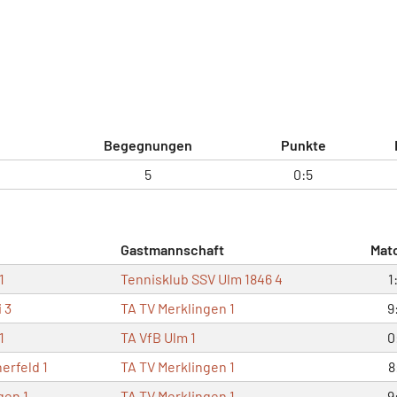
Begegnungen
Punkte
5
0:5
Gastmannschaft
Mat
1
Tennisklub SSV Ulm 1846 4
1
 3
TA TV Merklingen 1
9
1
TA VfB Ulm 1
0
erfeld 1
TA TV Merklingen 1
8
gen 1
TA TV Merklingen 1
9