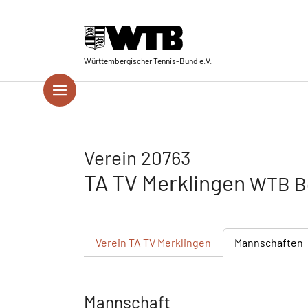
Skip to main navigation
Springe zum Seiteninhalt
Skip to page footer
Württembergischer Tennis-Bund e.V.
Verein 20763
TA TV Merklingen
WTB Be
Verein
TA TV Merklingen
Mannschaften
Mannschaft