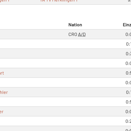
Nation
Einz
CRO
A/D
0:
0:
0:
0:
rt
0:
0:
hler
0:
0:
er
0:
0:
0: