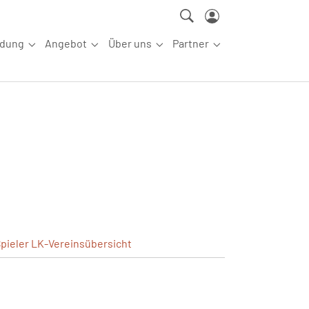
ldung
Angebot
Über uns
Partner
ettkampfsport"
Submenu for "Aus-/Fortbildung"
Submenu for "Angebot"
Submenu for "Über uns"
Submenu for "Partn
pieler
LK-Vereinsübersicht