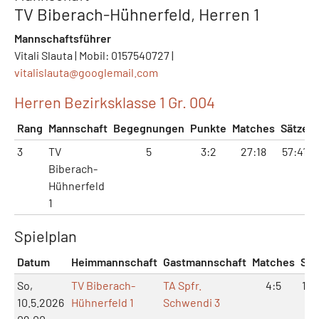
TV Biberach-Hühnerfeld, Herren 1
Mannschaftsführer
Vitali Slauta | Mobil: 0157540727 |
vitalislauta@
googlemail.com
Herren Bezirksklasse 1 Gr. 004
Rang
Mannschaft
Begegnungen
Punkte
Matches
Sätze
3
TV
5
3:2
27:18
57:41
Biberach-
Hühnerfeld
1
Spielplan
Datum
Heimmannschaft
Gastmannschaft
Matches
Sät
So,
TV Biberach-
TA Spfr.
4:5
10:
10.5.2026
Hühnerfeld 1
Schwendi 3