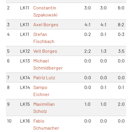
2
LK11
Constantin
3:0
3:0
6:0
Szpakowski
3
LK11
Axel Borges
4:1
4:1
8:2
4
LK11
Stefan
0:2
0:1
0:3
Fischbach
5
LK12
Veit Borges
2:2
1:3
3:5
6
LK13
Michael
0:0
0:0
0:0
Schmidberger
7
LK14
Patriz Lutz
0:0
0:0
0:0
8
LK14
Sampo
0:0
0:1
0:1
Eichner
9
LK15
Maximilian
1:0
1:0
2:0
Scholz
10
LK16
Fabio
0:0
0:0
0:0
Schumacher