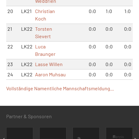
Weddrien
20
LK21
Christian
0:0
1:0
1:0
Koch
21
LK22
Torsten
0:0
0:0
0:0
Sievert
22
LK22
Luca
0:0
0:0
0:0
Braunger
23
LK22
Lasse Willen
0:0
0:0
0:0
24
LK22
Aaron Muhsau
0:0
0:0
0:0
Vollständige Namentliche Mannschaftsmeldung...
Partner & Sponsoren