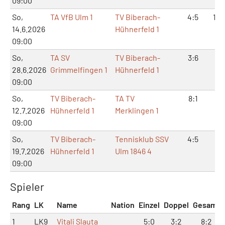
09:00
So,
TA VfB Ulm 1
TV Biberach-
4:5
10:
14.6.2026
Hühnerfeld 1
09:00
So,
TA SV
TV Biberach-
3:6
9:
28.6.2026
Grimmelfingen 1
Hühnerfeld 1
09:00
So,
TV Biberach-
TA TV
8:1
17
12.7.2026
Hühnerfeld 1
Merklingen 1
09:00
So,
TV Biberach-
Tennisklub SSV
4:5
8:
19.7.2026
Hühnerfeld 1
Ulm 1846 4
09:00
Spieler
Rang
LK
Name
Nation
Einzel
Doppel
Gesamt
1
LK9
Vitali Slauta
5:0
3:2
8:2