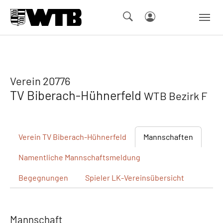
Skip to main navigation
Springe zum Seiteninhalt
Skip to page footer
Verein 20776
TV Biberach-Hühnerfeld
WTB Bezirk F
Verein
TV Biberach-Hühnerfeld
Mannschaften
Namentliche
Mannschaftsmeldung
Begegnungen
Spieler
LK-Vereinsübersicht
Mannschaft