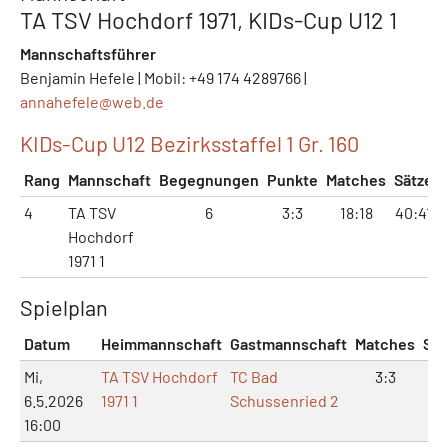
TA TSV Hochdorf 1971, KIDs-Cup U12 1
Mannschaftsführer
Benjamin Hefele | Mobil: +49 174 4289766 |
annahefele@
web.de
KIDs-Cup U12 Bezirksstaffel 1 Gr. 160
Rang
Mannschaft
Begegnungen
Punkte
Matches
Sätze
4
TA TSV
6
3:3
18:18
40:41
Hochdorf
1971 1
Spielplan
Datum
Heimmannschaft
Gastmannschaft
Matches
Sät
Mi,
TA TSV Hochdorf
TC Bad
3:3
6:
6.5.2026
1971 1
Schussenried 2
16:00