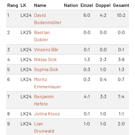
Rang
LK
Name
Nation
Einzel
Doppel
Gesamt
1
LK24
David
6:0
4:2
10:2
Bodenmüller
2
LK25
Bastian
0:0
0:0
0:0
Dobler
3
LK24
Vinzenz Bär
0:1
0:0
0:1
4
LK24
Niklas Sick
1:3
2:3
3:6
5
LK24
Sophia Sick
0:3
1:0
1:3
6
LK24
Moritz
0:3
0:4
0:7
Emmenlauer
7
LK24
Benjamin
4:1
3:3
7:4
Hefele
8
LK24
Jolina Kloos
0:1
1:0
1:1
9
LK24
Lian
1:0
1:0
2:0
Grunwald