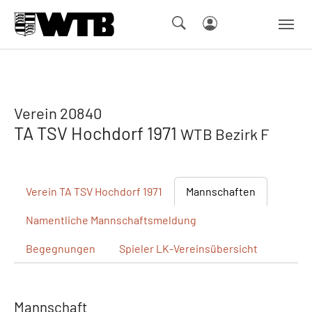
Skip to main navigation
Springe zum Seiteninhalt
Skip to page footer
Verein 20840
TA TSV Hochdorf 1971
WTB Bezirk F
Verein
TA TSV Hochdorf 1971
Mannschaften
Namentliche
Mannschaftsmeldung
Begegnungen
Spieler
LK-Vereinsübersicht
Mannschaft