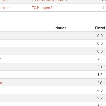
rfeld 1
TC Mengen 1
4:
Nation
Einzel
0:0
g
0:0
0:0
o
2:1
1:1
1:2
er
4:1
m
4:0
2:2
1:2