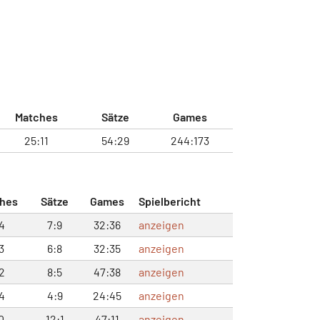
Matches
Sätze
Games
25:11
54:29
244:173
hes
Sätze
Games
Spielbericht
4
7:9
32:36
anzeigen
3
6:8
32:35
anzeigen
2
8:5
47:38
anzeigen
4
4:9
24:45
anzeigen
0
12:1
47:11
anzeigen