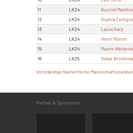
11
LK24
Bucciol Maddo
12
LK24
Sophia Zentgra
13
LK24
Laura Karp
14
LK24
Henri Münch
15
LK24
Maxim Weiden
16
LK25
Oskar Brockma
Vollständige Namentliche Mannschaftsmeldung
Partner & Sponsoren