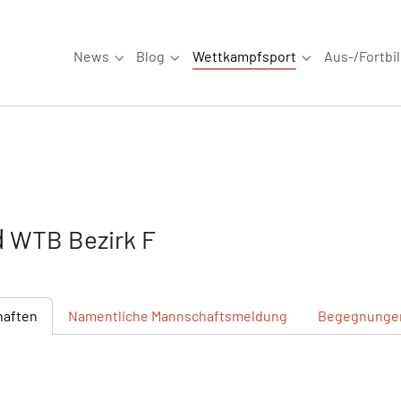
News
Blog
Wettkampfsport
Aus-/Fortbi
Submenu for "News"
Submenu for "Blog"
Submenu for "W
d
WTB Bezirk F
haften
Namentliche
Mannschaftsmeldung
Begegnunge