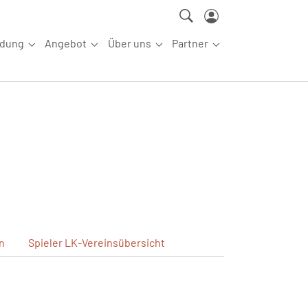
ldung
Angebot
Über uns
Partner
ettkampfsport"
Submenu for "Aus-/Fortbildung"
Submenu for "Angebot"
Submenu for "Über uns"
Submenu for "Partn
n
Spieler
LK-Vereinsübersicht