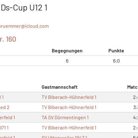
IDs-Cup U12 1
.pruemmer@
icloud.com
r. 160
Begegnungen
Punkte
6
6:0
Gastmannschaft
Matc
 1
TV Biberach-Hühnerfeld 1
2:
ied 2
TV Biberach-Hühnerfeld 1
3:
rfeld 1
TA SV Dürmentingen 1
4:
71 1
TV Biberach-Hühnerfeld 1
2:
rfeld 1
SV Uttenweiler 1947 1
6: