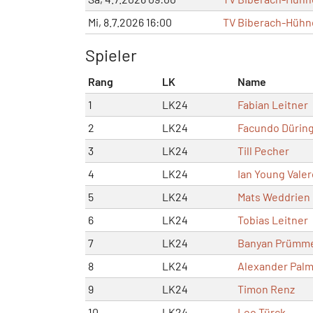
Mi, 8.7.2026 16:00
TV Biberach-Hühne
Spieler
Rang
LK
Name
1
LK24
Fabian Leitner
2
LK24
Facundo Dürin
3
LK24
Till Pecher
4
LK24
Ian Young Valer
5
LK24
Mats Weddrien
6
LK24
Tobias Leitner
7
LK24
Banyan Prümm
8
LK24
Alexander Pal
9
LK24
Timon Renz
10
LK24
Leo Türck