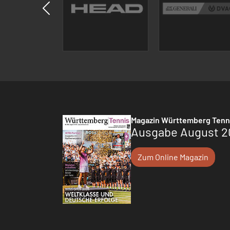
Magazin Württemberg Tenn
Ausgabe August 2
Zum Online Magazin