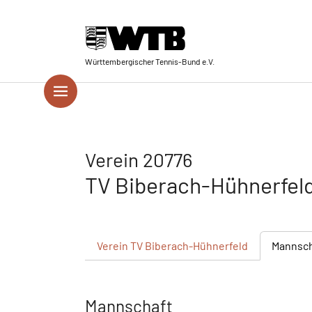
Skip to main navigation
Springe zum Seiteninhalt
Skip to page footer
Württembergischer Tennis-Bund e.V.
Verein 20776
TV Biberach-Hühnerfel
Verein
TV Biberach-Hühnerfeld
Mannsc
Mannschaft