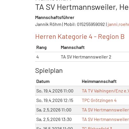
TA SV Hertmannsweiler, Her
Mannschaftsführer
Jannik Röhm | Mobil: 015255959092 |
janni.roe
Herren Kategorie 4 - Region B
Rang
Mannschaft
4
TA SV Hertmannsweiler 2
Spielplan
Datum
Heimmannschaft
So, 19.4.2026 11:00
TA TV Vaihingen/Enz e.V
So, 19.4.2026 12:15
TPC Grötzingen 4
Sa, 2.5.2026 11:00
TA SV Hertmannsweiler
Sa, 2.5.2026 13:30
TA SV Hertmannsweiler
Sa, 16.5.2026 11:00
TC Birkenfeld 3