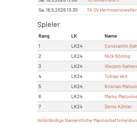
Sa, 16.5.2026 13:30
TA SV Hertmannsweiler
Spieler
Rang
LK
Name
1
LK24
Constantin Ga
2
LK24
Nick Böning
3
LK24
Vincent Gahlen
4
LK24
Tobias Veit
5
LK24
Kristian Matov
6
LK24
Marko Matovin
7
LK24
Denis Köhler
Vollständige Namentliche Mannschaftsmeldung