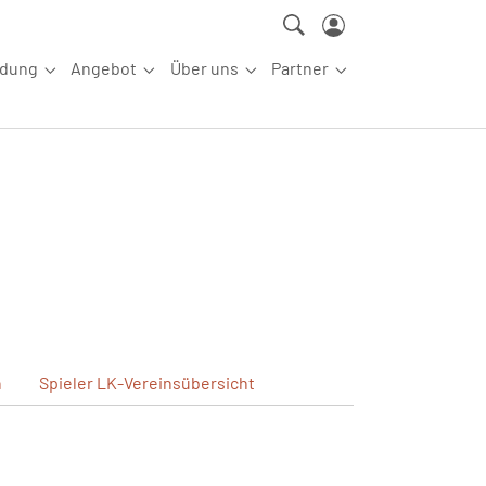
ldung
Angebot
Über uns
Partner
ettkampfsport"
Submenu for "Aus-/Fortbildung"
Submenu for "Angebot"
Submenu for "Über uns"
Submenu for "Partn
n
Spieler
LK-Vereinsübersicht