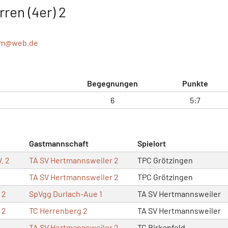
ren (4er) 2
hm@
web.de
Begegnungen
Punkte
6
5:7
Gastmannschaft
Spielort
. 2
TA SV Hertmannsweiler 2
TPC Grötzingen
TA SV Hertmannsweiler 2
TPC Grötzingen
 2
SpVgg Durlach-Aue 1
TA SV Hertmannsweiler
 2
TC Herrenberg 2
TA SV Hertmannsweiler
TA SV Hertmannsweiler 2
TC Birkenfeld