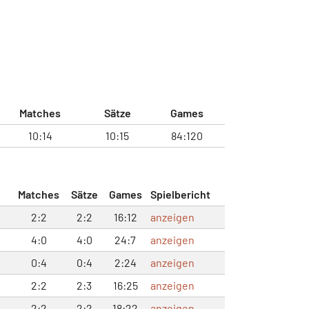
Matches
Sätze
Games
10:14
10:15
84:120
Matches
Sätze
Games
Spielbericht
2:2
2:2
16:12
anzeigen
4:0
4:0
24:7
anzeigen
0:4
0:4
2:24
anzeigen
2:2
2:3
16:25
anzeigen
2:2
2:2
18:22
anzeigen