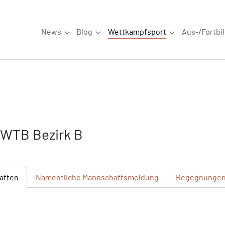
News
Blog
Wettkampfsport
Aus-/Fortbi
Submenu for "News"
Submenu for "Blog"
Submenu for "W
WTB Bezirk B
aften
Namentliche
Mannschaftsmeldung
Begegnunge