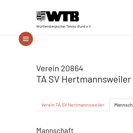
Skip to main navigation
Springe zum Seiteninhalt
Skip to page footer
Württembergischer Tennis-Bund e.V.
Verein 20864
TA SV Hertmannsweiler
Verein
TA SV Hertmannsweiler
Mannsch
Mannschaft