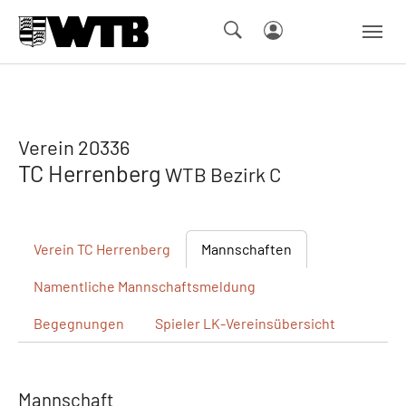
Skip to main navigation
Springe zum Seiteninhalt
Skip to page footer
Verein 20336
TC Herrenberg
WTB Bezirk C
Verein
TC Herrenberg
Mannschaften
Namentliche
Mannschaftsmeldung
Begegnungen
Spieler
LK-Vereinsübersicht
Mannschaft