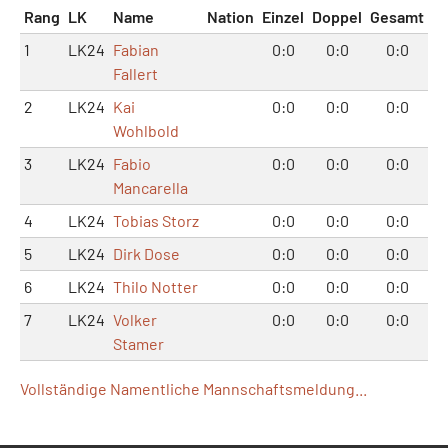
Rang
LK
Name
Nation
Einzel
Doppel
Gesamt
1
LK24
Fabian
0:0
0:0
0:0
Fallert
2
LK24
Kai
0:0
0:0
0:0
Wohlbold
3
LK24
Fabio
0:0
0:0
0:0
Mancarella
4
LK24
Tobias Storz
0:0
0:0
0:0
5
LK24
Dirk Dose
0:0
0:0
0:0
6
LK24
Thilo Notter
0:0
0:0
0:0
7
LK24
Volker
0:0
0:0
0:0
Stamer
Vollständige Namentliche Mannschaftsmeldung...