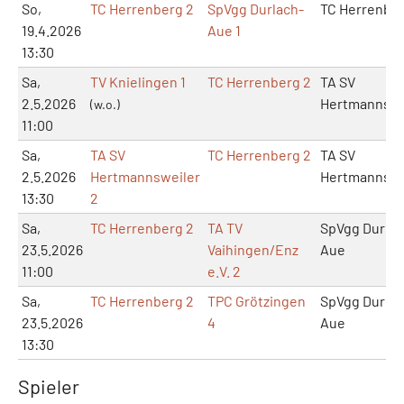
So,
TC Herrenberg 2
SpVgg Durlach-
TC Herrenbe
19.4.2026
Aue 1
13:30
Sa,
TV Knielingen 1
TC Herrenberg 2
TA SV
2.5.2026
Hertmannswe
(w.o.)
11:00
Sa,
TA SV
TC Herrenberg 2
TA SV
2.5.2026
Hertmannsweiler
Hertmannswe
13:30
2
Sa,
TC Herrenberg 2
TA TV
SpVgg Durlac
23.5.2026
Vaihingen/Enz
Aue
11:00
e.V. 2
Sa,
TC Herrenberg 2
TPC Grötzingen
SpVgg Durlac
23.5.2026
4
Aue
13:30
Spieler