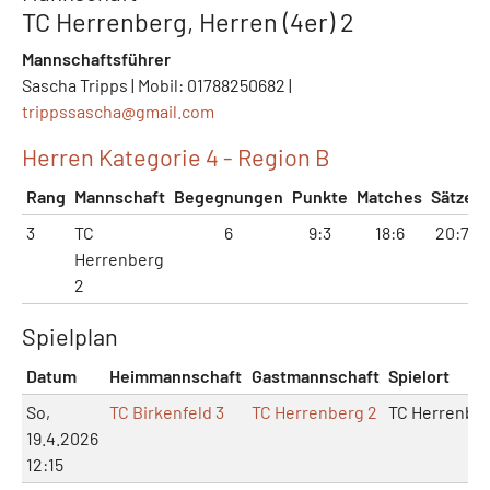
TC Herrenberg, Herren (4er) 2
Mannschaftsführer
Sascha Tripps | Mobil: 01788250682 |
trippssascha@
gmail.com
Herren Kategorie 4 - Region B
Rang
Mannschaft
Begegnungen
Punkte
Matches
Sätze
3
TC
6
9:3
18:6
20:7
Herrenberg
2
Spielplan
Datum
Heimmannschaft
Gastmannschaft
Spielort
So,
TC Birkenfeld 3
TC Herrenberg 2
TC Herrenbe
19.4.2026
12:15