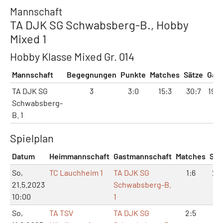
Mannschaft
TA DJK SG Schwabsberg-B., Hobby
Mixed 1
Hobby Klasse Mixed Gr. 014
Mannschaft
Begegnungen
Punkte
Matches
Sätze
Gam
TA DJK SG
3
3:0
15:3
30:7
193:
Schwabsberg-
B. 1
Spielplan
Datum
Heimmannschaft
Gastmannschaft
Matches
Sät
So,
TC Lauchheim 1
TA DJK SG
1:6
2:1
21.5.2023
Schwabsberg-B.
10:00
1
So,
TA TSV
TA DJK SG
2:5
5:1