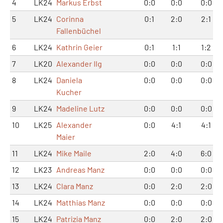
4
LK24
Markus Erbst
0:0
0:0
0:0
5
LK24
Corinna
0:1
2:0
2:1
Fallenbüchel
6
LK24
Kathrin Geier
0:1
1:1
1:2
7
LK20
Alexander Ilg
0:0
0:0
0:0
8
LK24
Daniela
0:0
0:0
0:0
Kucher
9
LK24
Madeline Lutz
0:0
0:0
0:0
10
LK25
Alexander
0:0
4:1
4:1
Maier
11
LK24
Mike Maile
2:0
4:0
6:0
12
LK23
Andreas Manz
0:0
0:0
0:0
13
LK24
Clara Manz
0:0
2:0
2:0
14
LK24
Matthias Manz
0:0
0:0
0:0
15
LK24
Patrizia Manz
0:0
2:0
2:0