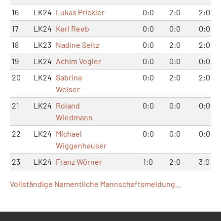
16
LK24
Lukas Prickler
0:0
2:0
2:0
17
LK24
Karl Reeb
0:0
0:0
0:0
18
LK23
Nadine Seitz
0:0
2:0
2:0
19
LK24
Achim Vogler
0:0
0:0
0:0
20
LK24
Sabrina
0:0
2:0
2:0
Weiser
21
LK24
Roland
0:0
0:0
0:0
Wiedmann
22
LK24
Michael
0:0
0:0
0:0
Wiggenhauser
23
LK24
Franz Wörner
1:0
2:0
3:0
Vollständige Namentliche Mannschaftsmeldung...