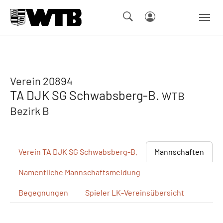
Skip to main navigation
Springe zum Seiteninhalt
Skip to page footer
Verein 20894
TA DJK SG Schwabsberg-B.
WTB
Bezirk B
Verein
TA DJK SG Schwabsberg-B.
Mannschaften
Namentliche
Mannschaftsmeldung
Begegnungen
Spieler
LK-Vereinsübersicht