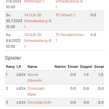
11.6.2023
Hüttlingen 1
Schwabsberg-B.
10:00
1
So,
TA DJK SG
TC Urbach 2
0:0
0:
30.7.2023
Schwabsberg-B.
10:00
1
So,
TA DJK SG
TC Geradstetten
4:0
8:
6.8.2023
Schwabsberg-B.
1
10:00
1
Spieler
Rang
LK
Name
Nation
Einzel
Doppel
Gesamt
1
LK24
Nicole
0:0
1:0
1:0
Albrecht
2
LK24
Christoph
0:0
0:0
0:0
Baier
3
LK24
Christian Eckl
0:0
0:0
0:0