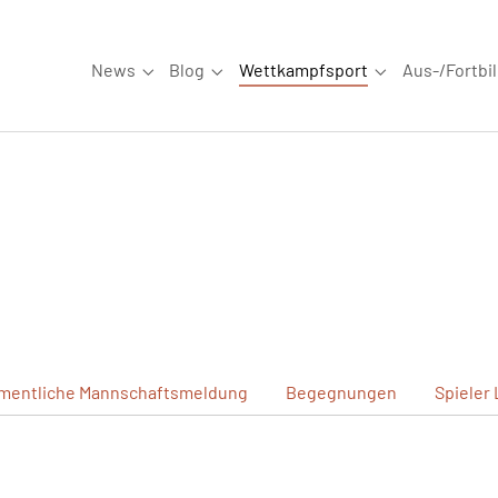
News
Blog
Wettkampfsport
Aus-/Fortbi
Submenu for "News"
Submenu for "Blog"
Submenu for "W
mentliche
Mannschaftsmeldung
Begegnungen
Spieler