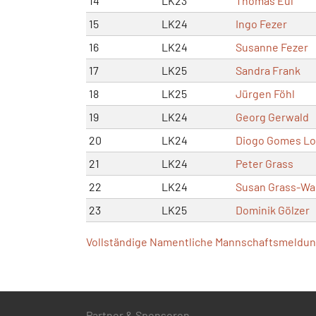
14
LK23
Thomas Eul
15
LK24
Ingo Fezer
16
LK24
Susanne Fezer
17
LK25
Sandra Frank
18
LK25
Jürgen Föhl
19
LK24
Georg Gerwald
20
LK24
Diogo Gomes L
21
LK24
Peter Grass
22
LK24
Susan Grass-Wa
23
LK25
Dominik Gölzer
Vollständige Namentliche Mannschaftsmeldung
Partner & Sponsoren