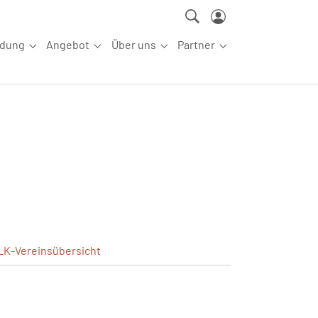
ldung
Angebot
Über uns
Partner
ettkampfsport"
Submenu for "Aus-/Fortbildung"
Submenu for "Angebot"
Submenu for "Über uns"
Submenu for "Partn
LK-Vereinsübersicht