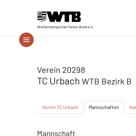
Skip to main navigation
Springe zum Seiteninhalt
Skip to page footer
Württembergischer Tennis-Bund e.V.
Verein 20298
TC Urbach
WTB Bezirk B
Verein
TC Urbach
Mannschaften
Na
Mannschaft