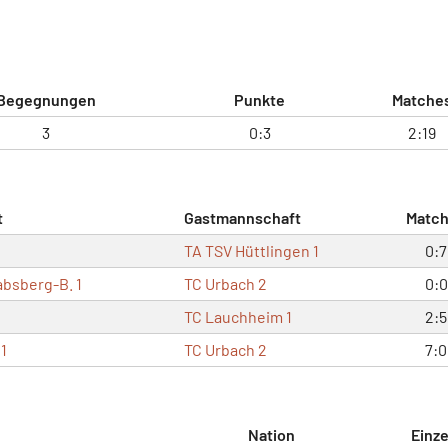
Begegnungen
Punkte
Matche
3
0:3
2:19
t
Gastmannschaft
Matc
TA TSV Hüttlingen 1
0:7
bsberg-B. 1
TC Urbach 2
0:0
TC Lauchheim 1
2:5
1
TC Urbach 2
7:0
Nation
Einze