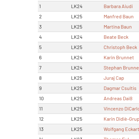
1
LK24
Barbara Aiudi
2
LK25
Manfred Baun
3
LK25
Martina Baun
4
LK24
Beate Beck
5
LK25
Christoph Beck
6
LK24
Karin Brunnet
7
LK24
Stephan Brunne
8
LK25
Juraj Cap
9
LK25
Dagmar Csultis
10
LK25
Andreas Daiß
11
LK25
Vincenzo DiCarl
12
LK25
Karin Didiè-Gru
13
LK25
Wolfgang Eckar