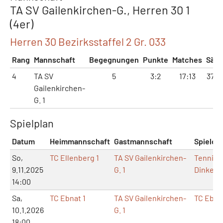
TA SV Gailenkirchen-G., Herren 30 1
(4er)
Herren 30 Bezirksstaffel 2 Gr. 033
Rang
Mannschaft
Begegnungen
Punkte
Matches
Sätz
4
TA SV
5
3:2
17:13
37:3
Gailenkirchen-
G. 1
Spielplan
Datum
Heimmannschaft
Gastmannschaft
Spielort
So,
TC Ellenberg 1
TA SV Gailenkirchen-
Tennisz
9.11.2025
G. 1
Dinkels
14:00
Sa,
TC Ebnat 1
TA SV Gailenkirchen-
TC Ebna
10.1.2026
G. 1
18:00