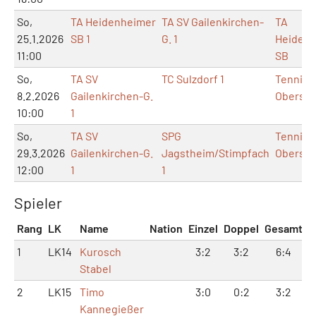
So,
TA Heidenheimer
TA SV Gailenkirchen-
TA
25.1.2026
SB 1
G. 1
Heiden
11:00
SB
So,
TA SV
TC Sulzdorf 1
Tennish
8.2.2026
Gailenkirchen-G.
Oberso
10:00
1
So,
TA SV
SPG
Tennish
29.3.2026
Gailenkirchen-G.
Jagstheim/Stimpfach
Oberso
12:00
1
1
Spieler
Rang
LK
Name
Nation
Einzel
Doppel
Gesamt
1
LK14
Kurosch
3:2
3:2
6:4
Stabel
2
LK15
Timo
3:0
0:2
3:2
Kannegießer