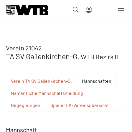
Skip to main navigation
Springe zum Seiteninhalt
Skip to page footer
Verein 21042
TA SV Gailenkirchen-G.
WTB Bezirk B
Verein
TA SV Gailenkirchen-G.
Mannschaften
Namentliche
Mannschaftsmeldung
Begegnungen
Spieler
LK-Vereinsübersicht
Mannschaft