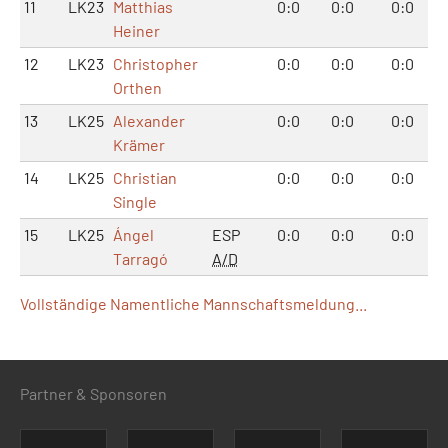
11
LK23
Matthias
0:0
0:0
0:0
Heiner
12
LK23
Christopher
0:0
0:0
0:0
Orthen
13
LK25
Alexander
0:0
0:0
0:0
Krämer
14
LK25
Christian
0:0
0:0
0:0
Single
15
LK25
Ángel
ESP
0:0
0:0
0:0
Tarragó
A/D
Vollständige Namentliche Mannschaftsmeldung...
Partner & Sponsoren