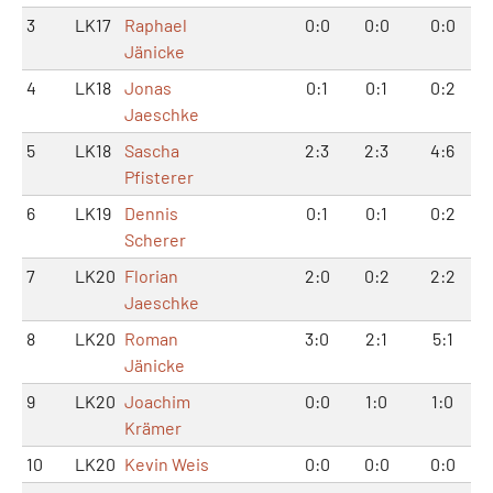
3
LK17
Raphael
0:0
0:0
0:0
Jänicke
4
LK18
Jonas
0:1
0:1
0:2
Jaeschke
5
LK18
Sascha
2:3
2:3
4:6
Pfisterer
6
LK19
Dennis
0:1
0:1
0:2
Scherer
7
LK20
Florian
2:0
0:2
2:2
Jaeschke
8
LK20
Roman
3:0
2:1
5:1
Jänicke
9
LK20
Joachim
0:0
1:0
1:0
Krämer
10
LK20
Kevin Weis
0:0
0:0
0:0