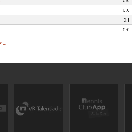
i
0:0
0:0
0:1
0:0
...