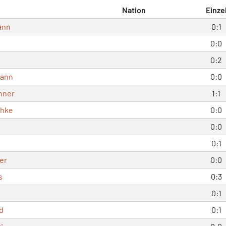
Nation
Einze
ann
0:1
0:0
0:2
mann
0:0
nner
1:1
chke
0:0
0:0
0:1
er
0:0
s
0:3
0:1
d
0:1