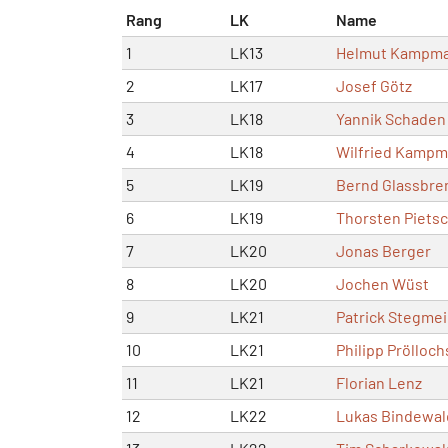
Rang
LK
Name
1
LK13
Helmut Kampm
2
LK17
Josef Götz
3
LK18
Yannik Schaden
4
LK18
Wilfried Kamp
5
LK19
Bernd Glassbre
6
LK19
Thorsten Piets
7
LK20
Jonas Berger
8
LK20
Jochen Wüst
9
LK21
Patrick Stegmei
10
LK21
Philipp Prölloch
11
LK21
Florian Lenz
12
LK22
Lukas Bindewal