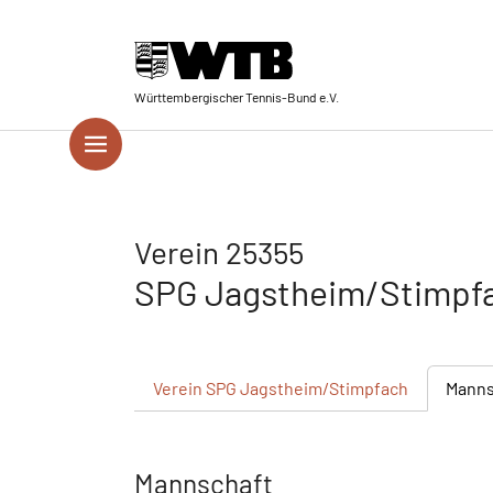
Skip to main navigation
Springe zum Seiteninhalt
Skip to page footer
Württembergischer Tennis-Bund e.V.
Verein 25355
SPG Jagstheim/Stimpf
Verein
SPG Jagstheim/Stimpfach
Manns
Mannschaft