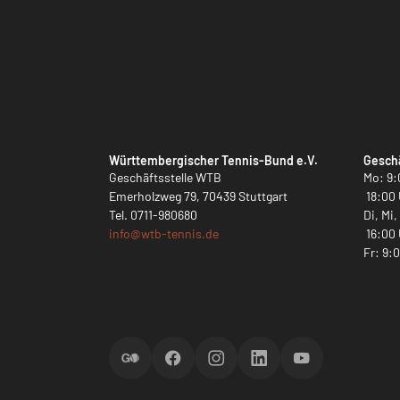
Württembergischer Tennis-Bund e.V.
Geschä
Geschäftsstelle WTB
Mo: 9:
Emerholzweg 79, 70439 Stuttgart
18:00 
Tel.
0711-980680
Di, Mi
info@
wtb-tennis.de
16:00 
Fr: 9:
ScoreGO
Facebook
Instagram
LinkedIn
YouTube