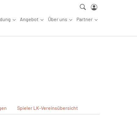
ldung
Angebot
Über uns
Partner
ettkampfsport"
Submenu for "Aus-/Fortbildung"
Submenu for "Angebot"
Submenu for "Über uns"
Submenu for "Partn
gen
Spieler
LK-Vereinsübersicht