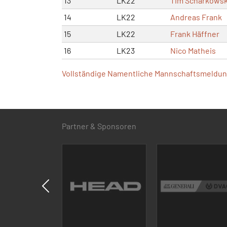
13
LK22
Tim Scharkowsk
14
LK22
Andreas Frank
15
LK22
Frank Häffner
16
LK23
Nico Matheis
Vollständige Namentliche Mannschaftsmeldung
Partner & Sponsoren