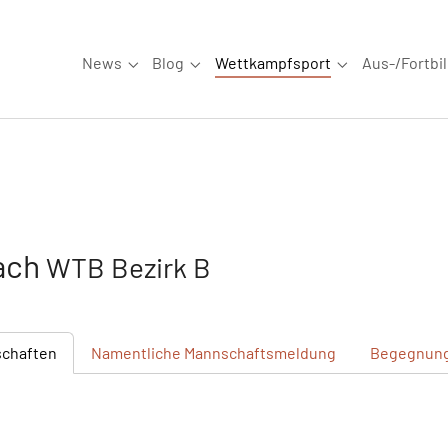
News
Blog
Wettkampfsport
Aus-/Fortbi
Submenu for "News"
Submenu for "Blog"
Submenu for "W
ach
WTB Bezirk B
chaften
Namentliche
Mannschaftsmeldung
Begegnun