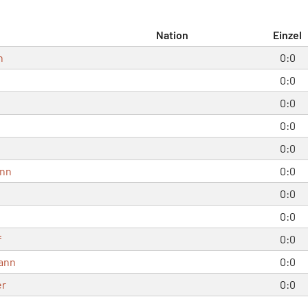
Nation
Einzel
n
0:0
0:0
0:0
0:0
0:0
ann
0:0
0:0
0:0
f
0:0
ann
0:0
er
0:0