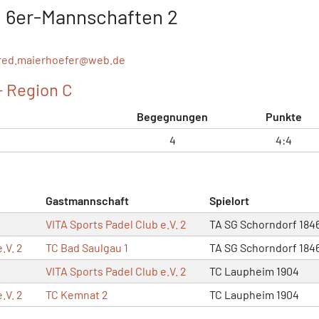
., 6er-Mannschaften 2
red.maierhoefer@
web.de
- Region C
Begegnungen
Punkte
4
4:4
Gastmannschaft
Spielort
VITA Sports Padel Club e.V. 2
TA SG Schorndorf 184
.V. 2
TC Bad Saulgau 1
TA SG Schorndorf 184
VITA Sports Padel Club e.V. 2
TC Laupheim 1904
.V. 2
TC Kemnat 2
TC Laupheim 1904