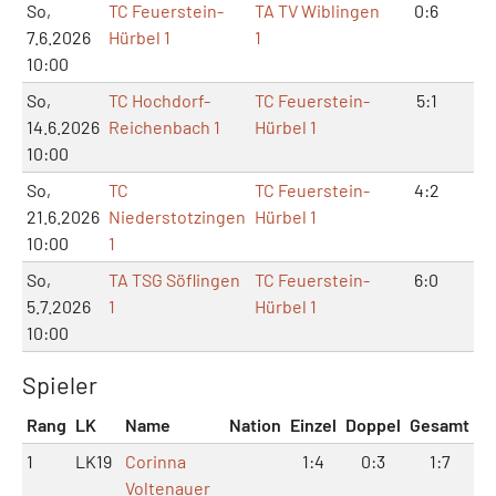
So,
TC Feuerstein-
TA TV Wiblingen
0:6
1:
7.6.2026
Hürbel 1
1
10:00
So,
TC Hochdorf-
TC Feuerstein-
5:1
11
14.6.2026
Reichenbach 1
Hürbel 1
10:00
So,
TC
TC Feuerstein-
4:2
8:
21.6.2026
Niederstotzingen
Hürbel 1
10:00
1
So,
TA TSG Söflingen
TC Feuerstein-
6:0
12
5.7.2026
1
Hürbel 1
10:00
Spieler
Rang
LK
Name
Nation
Einzel
Doppel
Gesamt
1
LK19
Corinna
1:4
0:3
1:7
Voltenauer