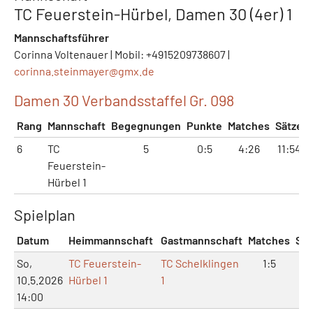
TC Feuerstein-Hürbel, Damen 30 (4er) 1
Mannschaftsführer
Corinna Voltenauer | Mobil: +4915209738607 |
corinna.steinmayer@
gmx.de
Damen 30 Verbandsstaffel Gr. 098
Rang
Mannschaft
Begegnungen
Punkte
Matches
Sätze
6
TC
5
0:5
4:26
11:54
Feuerstein-
Hürbel 1
Spielplan
Datum
Heimmannschaft
Gastmannschaft
Matches
Sät
So,
TC Feuerstein-
TC Schelklingen
1:5
3:
10.5.2026
Hürbel 1
1
14:00