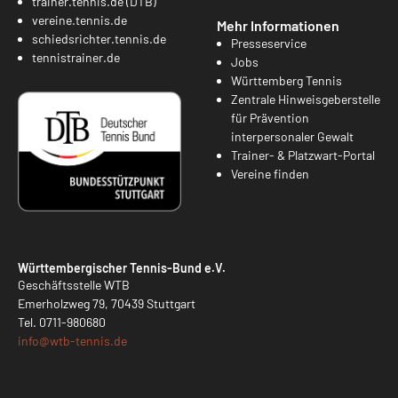
trainer.tennis.de (DTB)
vereine.tennis.de
Mehr Informationen
schiedsrichter.tennis.de
Presseservice
tennistrainer.de
Jobs
Württemberg Tennis
Zentrale Hinweisgeberstelle
für Prävention
interpersonaler Gewalt
Trainer- & Platzwart-Portal
Vereine finden
Württembergischer Tennis-Bund e.V.
Geschäftsstelle WTB
Emerholzweg 79, 70439 Stuttgart
Tel.
0711-980680
info@
wtb-tennis.de