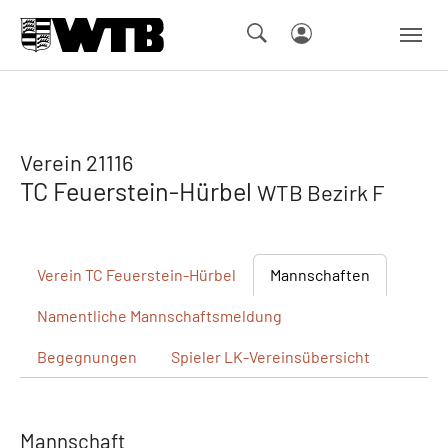
Skip to main navigation
Springe zum Seiteninhalt
Skip to page footer
Verein 21116
TC Feuerstein-Hürbel
WTB Bezirk F
Verein
TC Feuerstein-Hürbel
Mannschaften
Namentliche
Mannschaftsmeldung
Begegnungen
Spieler
LK-Vereinsübersicht
Mannschaft