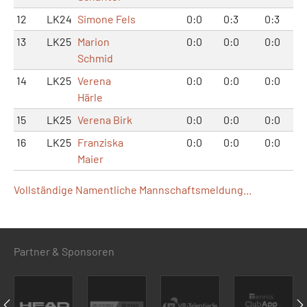
12
LK24
Simone Fels
0:0
0:3
0:3
13
LK25
Marion
0:0
0:0
0:0
Schmid
14
LK25
Verena
0:0
0:0
0:0
Härle
15
LK25
Verena Birk
0:0
0:0
0:0
16
LK25
Franziska
0:0
0:0
0:0
Maier
Vollständige Namentliche Mannschaftsmeldung...
Partner & Sponsoren