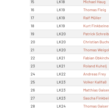
15
LK18
Michael Haug
16
LK19
Thomas Fleig
17
LK19
Ralf Müller
18
LK19
Kurt Finkbeine
19
LK20
Patrick Schreib
20
LK20
Christian Buch
21
LK20
Thomas Weigo
22
LK21
Fabian Obkirch
23
LK21
Roland Kuhelj
24
LK22
Andreas Frey
25
LK23
Volker Kallfaß
26
LK23
Matthias Gaise
27
LK23
Sascha Finkbe
28
LK24
Thomas Gaiser