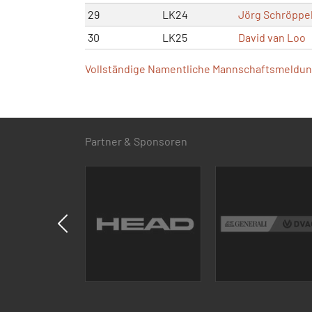
29
LK24
Jörg Schröppe
30
LK25
David van Loo
Vollständige Namentliche Mannschaftsmeldung
Partner & Sponsoren