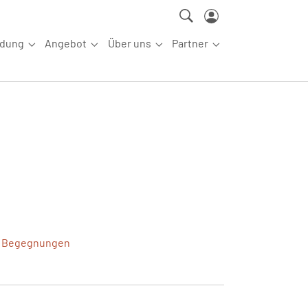
ldung
Angebot
Über uns
Partner
ettkampfsport"
Submenu for "Aus-/Fortbildung"
Submenu for "Angebot"
Submenu for "Über uns"
Submenu for "Partn
Begegnungen