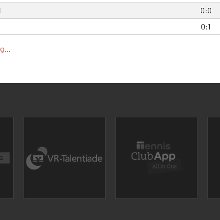
l
0:0
0:1
...