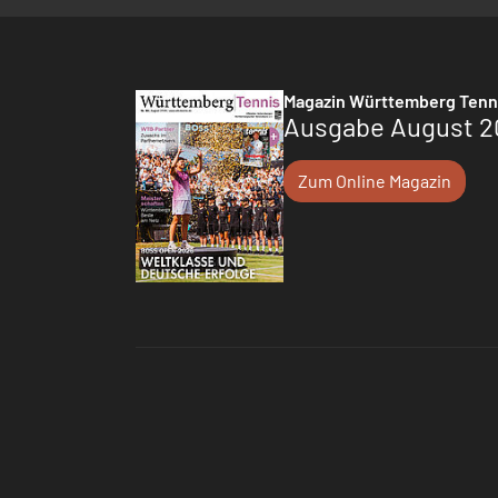
Magazin Württemberg Tenn
Ausgabe August 2
Zum Online Magazin