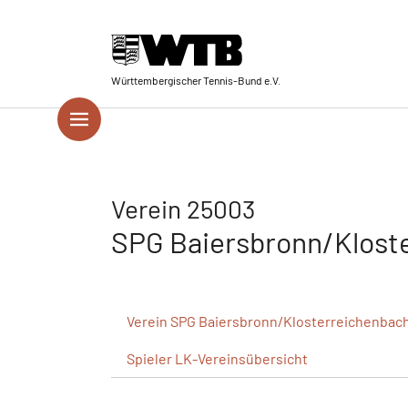
Skip to main navigation
Springe zum Seiteninhalt
Skip to page footer
Württembergischer Tennis-Bund e.V.
Verein 25003
SPG Baiersbronn/Klost
Verein
SPG Baiersbronn/Klosterreichenbac
Spieler
LK-Vereinsübersicht