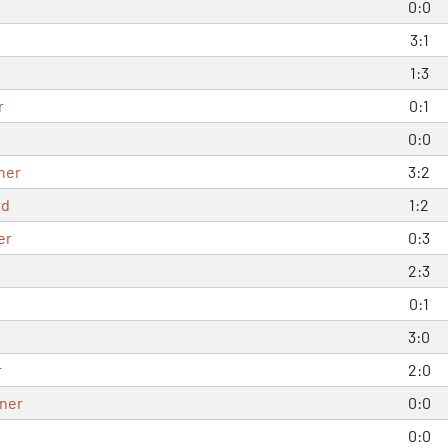
0:0
3:1
1:3
r
0:1
0:0
ner
3:2
ld
1:2
er
0:3
2:3
0:1
3:0
r
2:0
iner
0:0
0:0