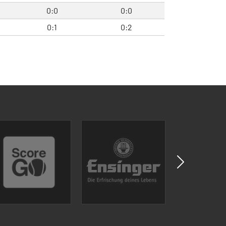
0:0
0:0
0:1
0:2