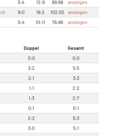
5:4
12:9
89:68
anzeigen
uch
9:0
18:2
102:52
anzeigen
5:4
10:11
76:86
anzeigen
Doppel
Gesamt
0:0
0:0
3:2
5:5
2:1
3:3
1:1
2:2
1:3
2:7
0:1
0:1
2:2
5:3
3:0
5:1