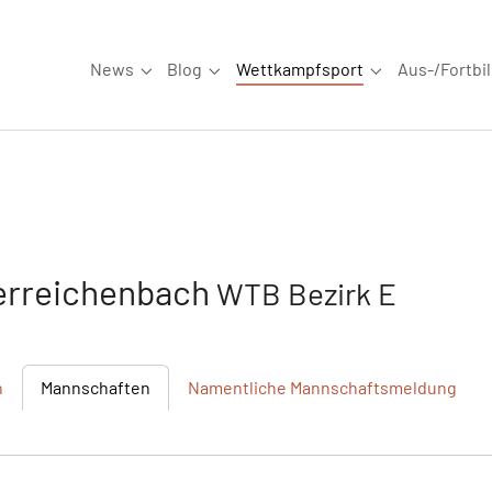
News
Blog
Wettkampfsport
Aus-/Fortbi
Submenu for "News"
Submenu for "Blog"
Submenu for "W
erreichenbach
WTB Bezirk E
h
Mannschaften
Namentliche
Mannschaftsmeldung