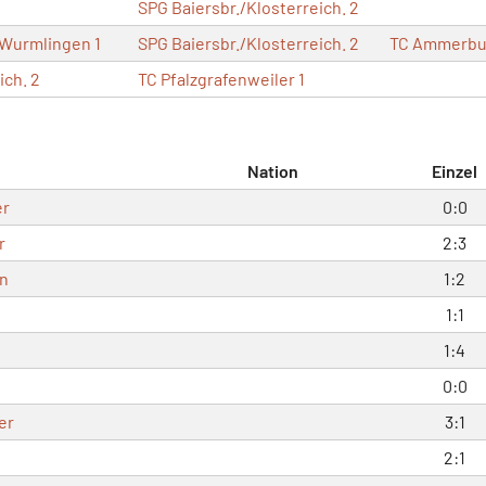
SPG Baiersbr./Klosterreich. 2
Wurmlingen 1
SPG Baiersbr./Klosterreich. 2
TC Ammerb
ich. 2
TC Pfalzgrafenweiler 1
Nation
Einzel
er
0:0
r
2:3
hn
1:2
1:1
1:4
0:0
er
3:1
2:1