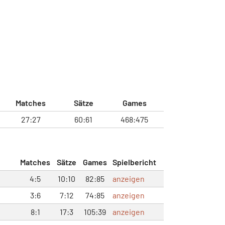
Matches
Sätze
Games
27:27
60:61
468:475
Matches
Sätze
Games
Spielbericht
4:5
10:10
82:85
anzeigen
3:6
7:12
74:85
anzeigen
8:1
17:3
105:39
anzeigen