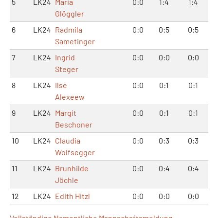
5
LK24
Maria
0:0
1:4
1:4
Glöggler
6
LK24
Radmila
0:0
0:5
0:5
Sametinger
7
LK24
Ingrid
0:0
0:0
0:0
Steger
8
LK24
Ilse
0:0
0:1
0:1
Alexeew
9
LK24
Margit
0:0
0:1
0:1
Beschoner
10
LK24
Claudia
0:0
0:3
0:3
Wolfsegger
11
LK24
Brunhilde
0:0
0:4
0:4
Jöchle
12
LK24
Edith Hitzl
0:0
0:0
0:0
Vollständige Namentliche Mannschaftsmeldung...