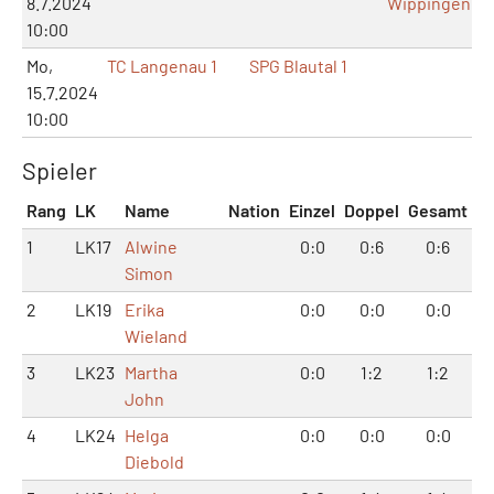
8.7.2024
Wippingen
10:00
Mo,
TC Langenau 1
SPG Blautal 1
15.7.2024
10:00
Spieler
Rang
LK
Name
Nation
Einzel
Doppel
Gesamt
1
LK17
Alwine
0:0
0:6
0:6
Simon
2
LK19
Erika
0:0
0:0
0:0
Wieland
3
LK23
Martha
0:0
1:2
1:2
John
4
LK24
Helga
0:0
0:0
0:0
Diebold