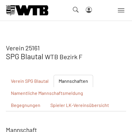
Skip to main navigation
Springe zum Seiteninhalt
Skip to page footer
Verein 25161
SPG Blautal
WTB Bezirk F
Verein
SPG Blautal
Mannschaften
Namentliche
Mannschaftsmeldung
Begegnungen
Spieler
LK-Vereinsübersicht
Mannschaft