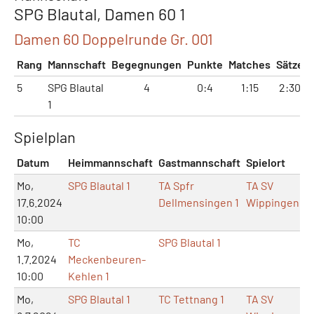
SPG Blautal, Damen 60 1
Damen 60 Doppelrunde Gr. 001
Rang
Mannschaft
Begegnungen
Punkte
Matches
Sätze
5
SPG Blautal
4
0:4
1:15
2:30
1
Spielplan
Datum
Heimmannschaft
Gastmannschaft
Spielort
M
Mo,
SPG Blautal 1
TA Spfr
TA SV
17.6.2024
Dellmensingen 1
Wippingen
10:00
Mo,
TC
SPG Blautal 1
1.7.2024
Meckenbeuren-
10:00
Kehlen 1
Mo,
SPG Blautal 1
TC Tettnang 1
TA SV