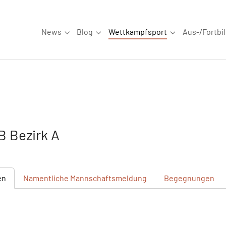
News
Blog
Wettkampfsport
Aus-/Fortbi
Submenu for "News"
Submenu for "Blog"
Submenu for "W
 Bezirk A
en
Namentliche
Mannschaftsmeldung
Begegnungen