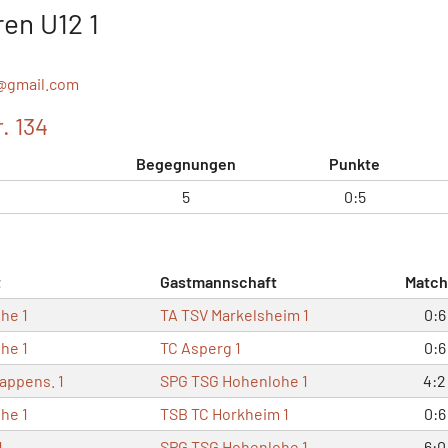
en U12 1
@
gmail.com
. 134
Begegnungen
Punkte
5
0:5
t
Gastmannschaft
Match
he 1
TA TSV Markelsheim 1
0:6
he 1
TC Asperg 1
0:6
rappens. 1
SPG TSG Hohenlohe 1
4:2
he 1
TSB TC Horkheim 1
0:6
1
SPG TSG Hohenlohe 1
6:0