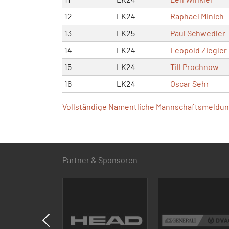
12
LK24
Raphael Minich
13
LK25
Paul Schwedler
14
LK24
Leopold Ziegler
15
LK24
Till Prochnow
16
LK24
Oscar Sehr
Vollständige Namentliche Mannschaftsmeldung
Partner & Sponsoren