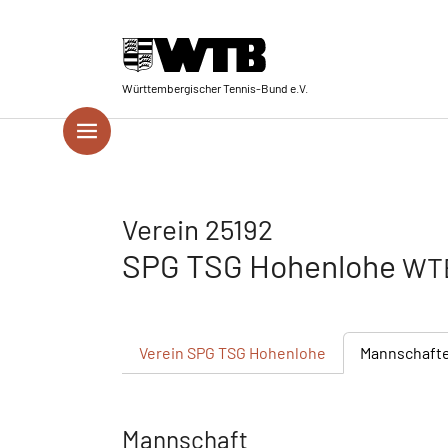
Skip to main navigation
Springe zum Seiteninhalt
Skip to page footer
Württembergischer Tennis-Bund e.V.
Verein 25192
SPG TSG Hohenlohe
WTB
Verein
SPG TSG Hohenlohe
Mannschaft
Mannschaft