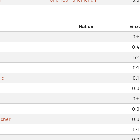
Nation
Einz
0:5
0:4
1:2
0:1
ic
0:1
0:0
0:5
0:0
ücher
0:0
0:1
0:0