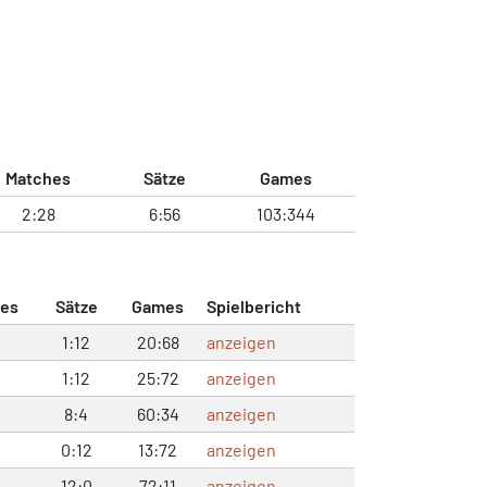
Matches
Sätze
Games
2:28
6:56
103:344
es
Sätze
Games
Spielbericht
1:12
20:68
anzeigen
1:12
25:72
anzeigen
8:4
60:34
anzeigen
0:12
13:72
anzeigen
12:0
72:11
anzeigen