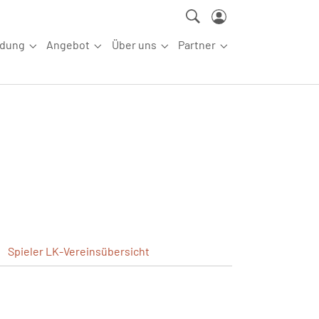
ldung
Angebot
Über uns
Partner
ettkampfsport"
Submenu for "Aus-/Fortbildung"
Submenu for "Angebot"
Submenu for "Über uns"
Submenu for "Partn
Spieler
LK-Vereinsübersicht