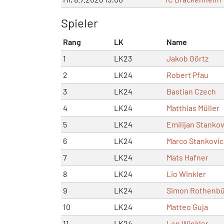
Spieler
Rang
LK
Name
1
LK23
Jakob Görtz
2
LK24
Robert Pfau
3
LK24
Bastian Czech
4
LK24
Matthias Müller
5
LK24
Emilijan Stankov
6
LK24
Marco Stankovic
7
LK24
Mats Hafner
8
LK24
Lio Winkler
9
LK24
Simon Rothenb
10
LK24
Matteo Guja
11
LK24
Len Winkler