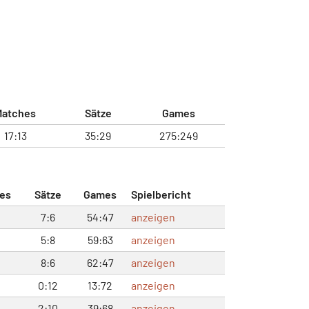
Matches
Sätze
Games
17:13
35:29
275:249
es
Sätze
Games
Spielbericht
7:6
54:47
anzeigen
5:8
59:63
anzeigen
8:6
62:47
anzeigen
0:12
13:72
anzeigen
2:10
39:68
anzeigen