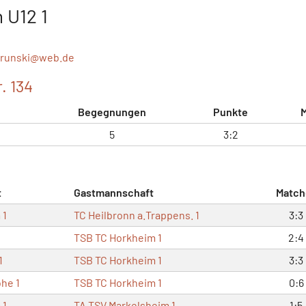
 U12 1
orunski@
web.de
. 134
Begegnungen
Punkte
5
3:2
t
Gastmannschaft
Match
 1
TC Heilbronn a.Trappens. 1
3:3
TSB TC Horkheim 1
2:4
1
TSB TC Horkheim 1
3:3
he 1
TSB TC Horkheim 1
0:6
 1
TA TSV Markelsheim 1
1:5