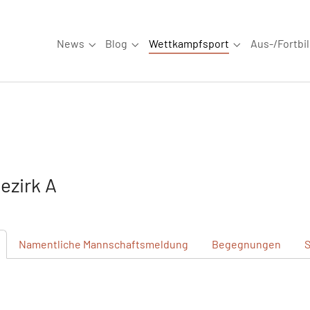
News
Blog
Wettkampfsport
Aus-/Fortbi
Submenu for "News"
Submenu for "Blog"
Submenu for "W
zirk A
Namentliche
Mannschaftsmeldung
Begegnungen
S