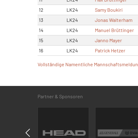
12
LK24
Samy Boukiri
13
LK24
Jonas Walterham
14
LK24
Manuel Brüttinger
15
LK24
Janno Mayer
16
LK24
Patrick Hetzer
Vollständige Namentliche Mannschaftsmeldung
Partner & Sponsoren