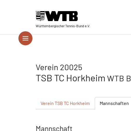
Skip to main navigation
Springe zum Seiteninhalt
Skip to page footer
Württembergischer Tennis-Bund e.V.
Verein 20025
TSB TC Horkheim
WTB Be
Verein
TSB TC Horkheim
Mannschaften
Mannschaft