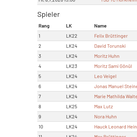
Spieler
Rang
LK
Name
1
LK22
Felix Brüttinger
2
LK24
David Torunski
3
LK24
Moritz Huhn
4
LK23
Moritz Sami Gönül
5
LK24
Leo Veigel
6
LK24
Jonas Manuel Stein
7
LK24
Marie Mathilda Wal
8
LK25
Max Lutz
9
LK24
Nora Huhn
10
LK24
Hauck Leonard Hein
11
LK24
Max Brüttinger