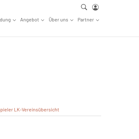
ldung
Angebot
Über uns
Partner
ettkampfsport"
Submenu for "Aus-/Fortbildung"
Submenu for "Angebot"
Submenu for "Über uns"
Submenu for "Partn
pieler
LK-Vereinsübersicht