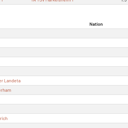
Nation
er Landeta
terham
rich