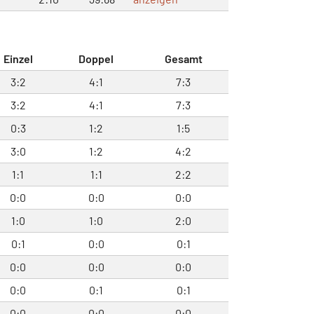
Einzel
Doppel
Gesamt
3:2
4:1
7:3
3:2
4:1
7:3
0:3
1:2
1:5
3:0
1:2
4:2
1:1
1:1
2:2
0:0
0:0
0:0
1:0
1:0
2:0
0:1
0:0
0:1
0:0
0:0
0:0
0:0
0:1
0:1
0:0
0:0
0:0