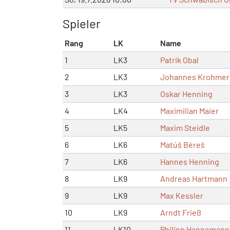
Spieler
Rang
LK
Name
1
LK3
Patrik Obal
2
LK3
Johannes Krohmer
3
LK3
Oskar Henning
4
LK4
Maximilian Maier
5
LK5
Maxim Steidle
6
LK6
Matúš Béreš
7
LK6
Hannes Henning
8
LK9
Andreas Hartmann
9
LK9
Max Kessler
10
LK9
Arndt Frieß
11
LK10
Philipp Hannemann