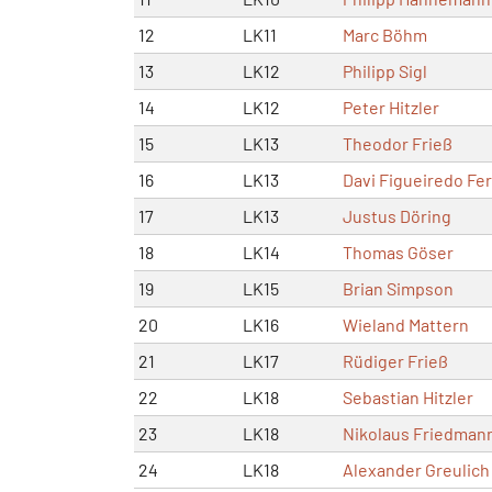
12
LK11
Marc Böhm
13
LK12
Philipp Sigl
14
LK12
Peter Hitzler
15
LK13
Theodor Frieß
16
LK13
Davi Figueiredo Fer
17
LK13
Justus Döring
18
LK14
Thomas Göser
19
LK15
Brian Simpson
20
LK16
Wieland Mattern
21
LK17
Rüdiger Frieß
22
LK18
Sebastian Hitzler
23
LK18
Nikolaus Friedman
24
LK18
Alexander Greulich