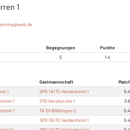
rren 1
henning@
web.de
Begegnungen
Punkte
5
1:4
t
Gastmannschaft
Matc
rms 1
SPG TA/TC Heidenheim 1
5:
nheim 1
STG Geroksruhe 1
3:
nheim 1
TA SV Böblingen 2
5:
SPG TA/TC Heidenheim 1
5:
münd 1
SPG TA/TC Heidenheim 1
5: