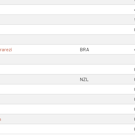
rarezi
BRA
NZL
n