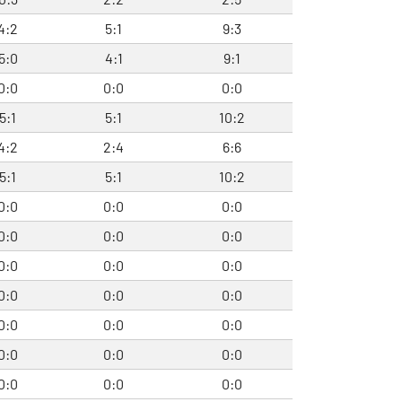
4:2
5:1
9:3
5:0
4:1
9:1
0:0
0:0
0:0
5:1
5:1
10:2
4:2
2:4
6:6
5:1
5:1
10:2
0:0
0:0
0:0
0:0
0:0
0:0
0:0
0:0
0:0
0:0
0:0
0:0
0:0
0:0
0:0
0:0
0:0
0:0
0:0
0:0
0:0