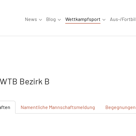
News
Blog
Wettkampfsport
Aus-/Fortbi
Submenu for "News"
Submenu for "Blog"
Submenu for "W
WTB Bezirk B
aften
Namentliche
Mannschaftsmeldung
Begegnungen