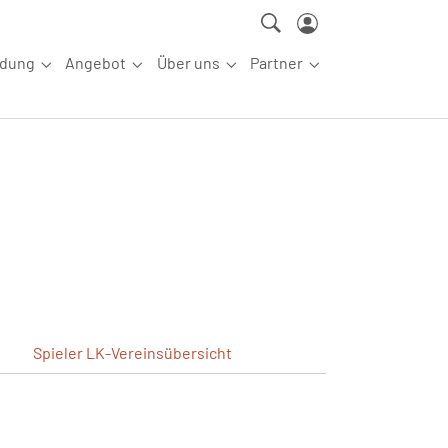
ldung
Angebot
Über uns
Partner
ettkampfsport"
Submenu for "Aus-/Fortbildung"
Submenu for "Angebot"
Submenu for "Über uns"
Submenu for "Partn
Spieler
LK-Vereinsübersicht