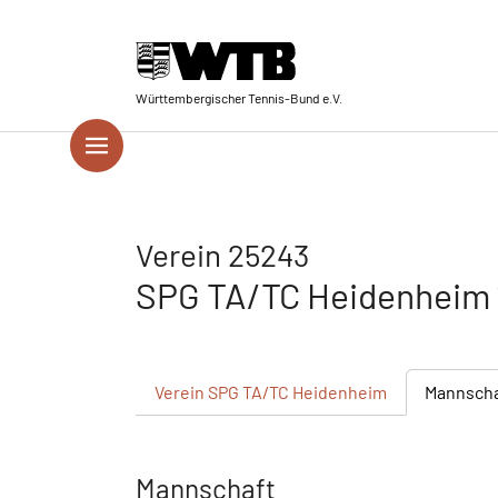
Skip to main navigation
Springe zum Seiteninhalt
Skip to page footer
Württembergischer Tennis-Bund e.V.
Verein 25243
SPG TA/TC Heidenheim
Verein
SPG TA/TC Heidenheim
Mannsch
Mannschaft