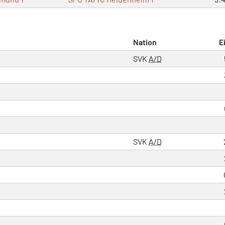
Nation
E
SVK
A/D
SVK
A/D