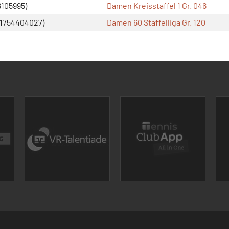
6105995)
Damen Kreisstaffel 1 Gr. 046
01754404027)
Damen 60 Staffelliga Gr. 120