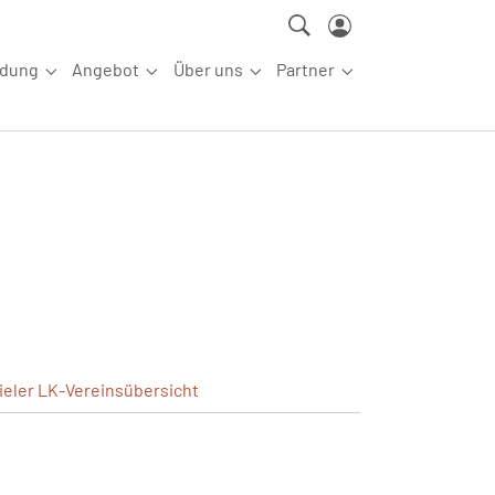
ldung
Angebot
Über uns
Partner
ettkampfsport"
Submenu for "Aus-/Fortbildung"
Submenu for "Angebot"
Submenu for "Über uns"
Submenu for "Partn
ieler
LK-Vereinsübersicht