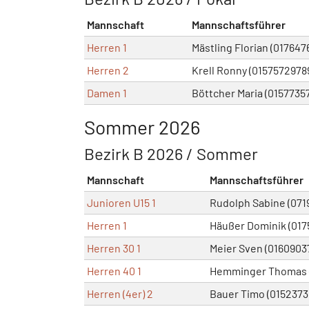
Mannschaft
Mannschaftsführer
Herren 1
Mästling Florian (017647
Herren 2
Krell Ronny (0157572978
Damen 1
Böttcher Maria (0157735
Sommer 2026
Bezirk B 2026 / Sommer
Mannschaft
Mannschaftsführer
Junioren U15 1
Rudolph Sabine (071
Herren 1
Häußer Dominik (017
Herren 30 1
Meier Sven (0160903
Herren 40 1
Hemminger Thomas (
Herren (4er) 2
Bauer Timo (0152373