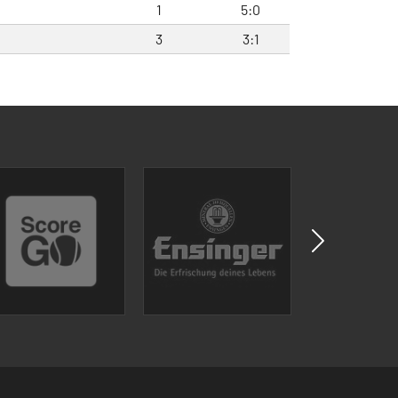
1
5:0
3
3:1