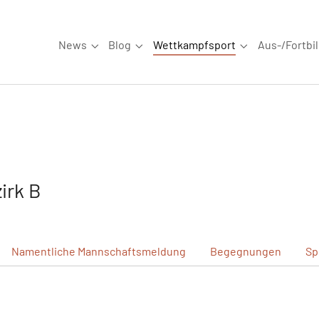
News
Blog
Wettkampfsport
Aus-/Fortbi
Submenu for "News"
Submenu for "Blog"
Submenu for "W
irk B
Namentliche
Mannschaftsmeldung
Begegnungen
Sp