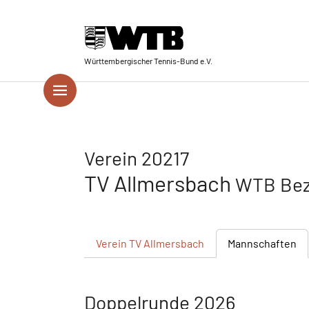
Skip to main navigation
Springe zum Seiteninhalt
Skip to page footer
Württembergischer Tennis-Bund e.V.
Verein 20217
TV Allmersbach
WTB Bez
Verein
TV Allmersbach
Mannschaften
Doppelrunde 2026