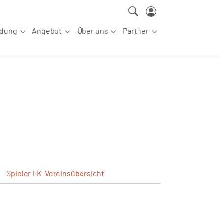
ldung
Angebot
Über uns
Partner
ettkampfsport"
Submenu for "Aus-/Fortbildung"
Submenu for "Angebot"
Submenu for "Über uns"
Submenu for "Partn
Spieler
LK-Vereinsübersicht