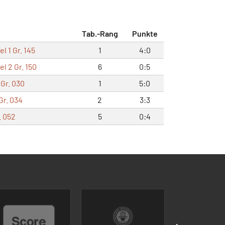
Tab.-Rang
Punkte
l 1 Gr. 145
1
4:0
l 2 Gr. 150
6
0:5
Gr. 030
1
5:0
Gr. 034
2
3:3
. 052
5
0:4