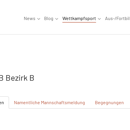
News
Blog
Wettkampfsport
Aus-/Fortbi
Submenu for "News"
Submenu for "Blog"
Submenu for "W
 Bezirk B
en
Namentliche
Mannschaftsmeldung
Begegnungen