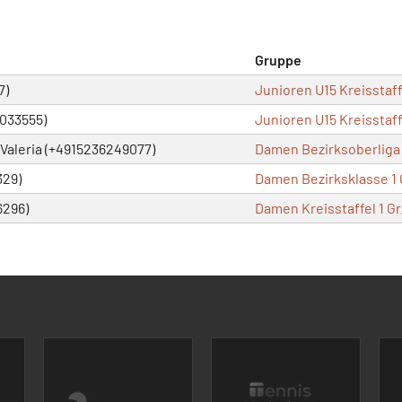
Gruppe
7)
Junioren U15 Kreisstaffe
0033555)
Junioren U15 Kreisstaffe
aleria (+4915236249077)
Damen Bezirksoberliga 
329)
Damen Bezirksklasse 1 
6296)
Damen Kreisstaffel 1 Gr