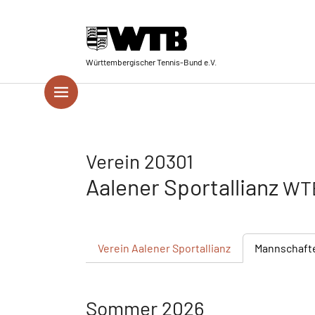
Skip to main navigation
Springe zum Seiteninhalt
Skip to page footer
Württembergischer Tennis-Bund e.V.
Verein 20301
Aalener Sportallianz
WTB
Verein
Aalener Sportallianz
Mannschaft
Sommer 2026