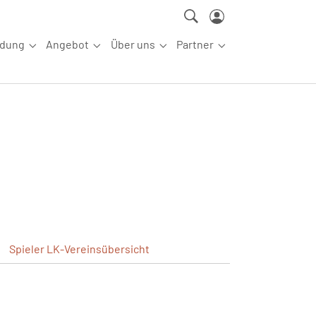
ldung
Angebot
Über uns
Partner
ettkampfsport"
Submenu for "Aus-/Fortbildung"
Submenu for "Angebot"
Submenu for "Über uns"
Submenu for "Partn
Spieler
LK-Vereinsübersicht