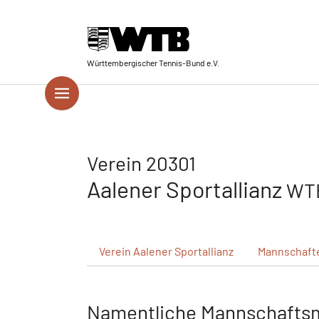
Skip to main navigation
Springe zum Seiteninhalt
Skip to page footer
Württembergischer Tennis-Bund e.V.
Verein 20301
Aalener Sportallianz
WTB
Verein
Aalener Sportallianz
Mannschaft
Namentliche Mannschafts