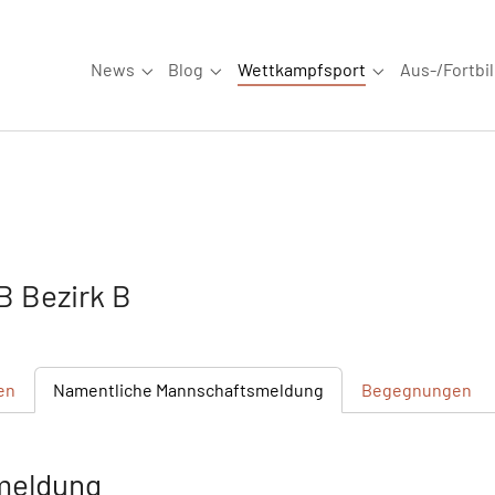
News
Blog
Wettkampfsport
Aus-/Fortbi
Submenu for "News"
Submenu for "Blog"
Submenu for "W
 Bezirk B
en
Namentliche
Mannschaftsmeldung
Begegnungen
meldung