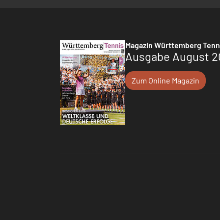
Magazin Württemberg Tenn
Ausgabe August 2
Zum Online Magazin