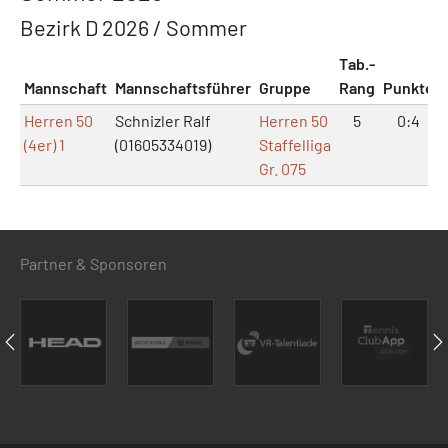
Bezirk D 2026 / Sommer
Tab.-
Mannschaft
Mannschaftsführer
Gruppe
Rang
Punkte
Herren 50
Schnizler Ralf
Herren 50
5
0:4
(4er) 1
(01605334019)
Staffelliga
Gr. 075
Partner & Sponsoren