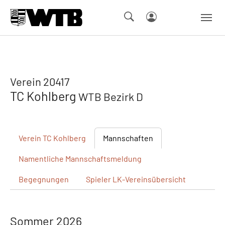
Skip to main navigation
Springe zum Seiteninhalt
Skip to page footer
Verein 20417
TC Kohlberg
WTB Bezirk D
Verein
TC Kohlberg
Mannschaften
Namentliche
Mannschaftsmeldung
Begegnungen
Spieler
LK-Vereinsübersicht
Sommer 2026