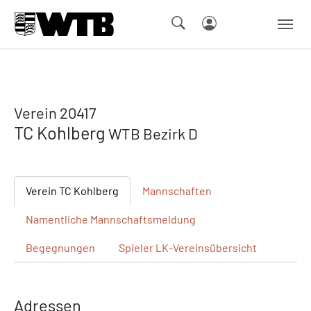
Skip to main navigation
Springe zum Seiteninhalt
Skip to page footer
Verein 20417
TC Kohlberg
WTB Bezirk D
Verein
TC Kohlberg
Mannschaften
Namentliche
Mannschaftsmeldung
Begegnungen
Spieler
LK-Vereinsübersicht
Adressen