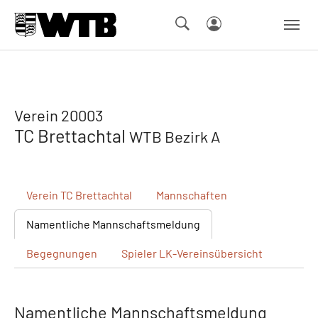
Skip to main navigation
Springe zum Seiteninhalt
Skip to page footer
Verein 20003
TC Brettachtal
WTB Bezirk A
Verein
TC Brettachtal
Mannschaften
Namentliche
Mannschaftsmeldung
Begegnungen
Spieler
LK-Vereinsübersicht
Namentliche Mannschaftsmeldung