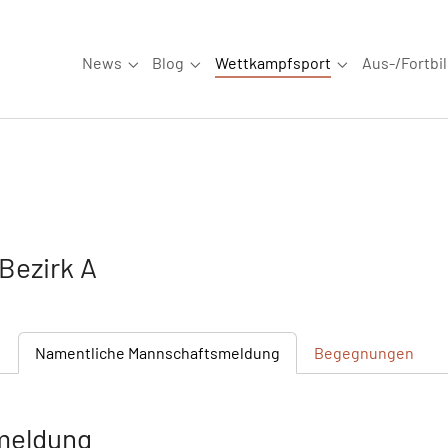
News
Blog
Wettkampfsport
Aus-/Fortbi
Submenu for "News"
Submenu for "Blog"
Submenu for "W
Bezirk A
n
Namentliche
Mannschaftsmeldung
Begegnungen
meldung