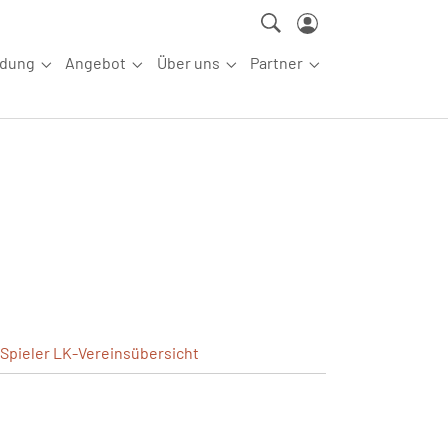
ldung
Angebot
Über uns
Partner
ettkampfsport"
Submenu for "Aus-/Fortbildung"
Submenu for "Angebot"
Submenu for "Über uns"
Submenu for "Partn
Spieler
LK-Vereinsübersicht