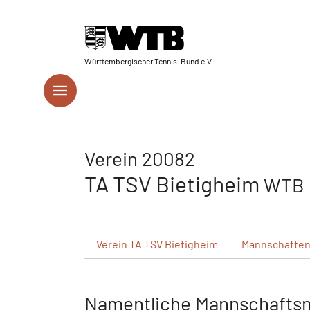
Skip to main navigation
Springe zum Seiteninhalt
Skip to page footer
Württembergischer Tennis-Bund e.V.
Verein 20082
TA TSV Bietigheim
WTB 
Verein
TA TSV Bietigheim
Mannschafte
Namentliche Mannschafts