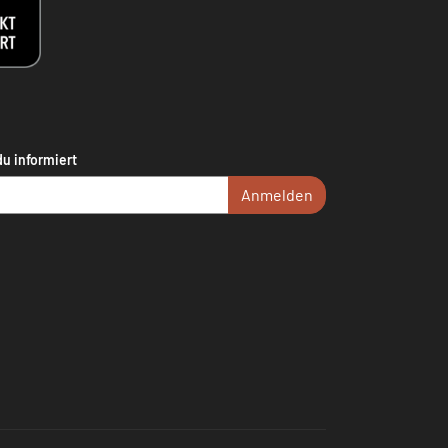
du informiert
Anmelden