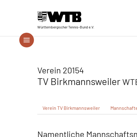
Skip to main navigation
Springe zum Seiteninhalt
Skip to page footer
Württembergischer Tennis-Bund e.V.
Verein 20154
TV Birkmannsweiler
WTB
Verein
TV Birkmannsweiler
Mannschaft
Namentliche Mannschafts