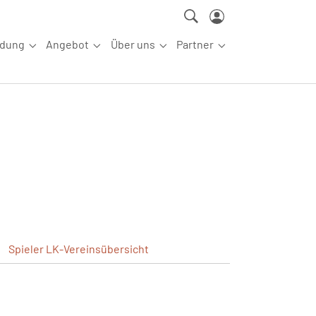
ldung
Angebot
Über uns
Partner
ettkampfsport"
Submenu for "Aus-/Fortbildung"
Submenu for "Angebot"
Submenu for "Über uns"
Submenu for "Partn
Spieler
LK-Vereinsübersicht