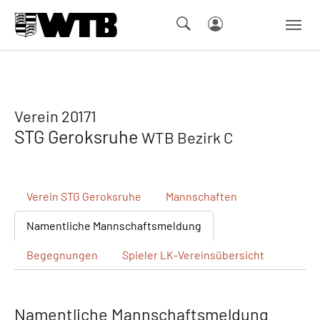
Skip to main navigation
Springe zum Seiteninhalt
Skip to page footer
Verein 20171
STG Geroksruhe
WTB Bezirk C
Verein
STG Geroksruhe
Mannschaften
Namentliche
Mannschaftsmeldung
Begegnungen
Spieler
LK-Vereinsübersicht
Namentliche Mannschaftsmeldung