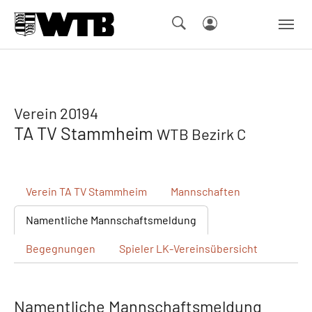
Skip to main navigation
Springe zum Seiteninhalt
Skip to page footer
Verein 20194
TA TV Stammheim
WTB Bezirk C
Verein
TA TV Stammheim
Mannschaften
Namentliche
Mannschaftsmeldung
Begegnungen
Spieler
LK-Vereinsübersicht
Namentliche Mannschaftsmeldung