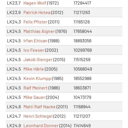
LK23,7
Hagen Wolf
(1972)
17284417
LK23,9
Patrick Hotea
(2012)
11211263
LK24,3
Felix Pfister
(2011)
11165126
LK24,5
Matthias Aigner
(1976)
17658044
LK24,5
Irfan Ehican
(1988)
18893056
LK24,5
Ivo Feeser
(2002)
10269769
LK24,5
Jakob Gienger
(2015)
11515259
LK24,5
Mike Härle
(2005)
10568049
LK24,5
Kevin Klumpp
(1985)
18552988
LK24,5
Ralf Meinert
(1986)
18603871
LK24,5
Mike Sauer
(2004)
10473179
LK24,6
Matti Ralf Nacke
(2011)
11168944
LK24,7
Henri Schlegel
(2012)
11211207
LK24,9
Leonhard Donner
(2014)
11414649