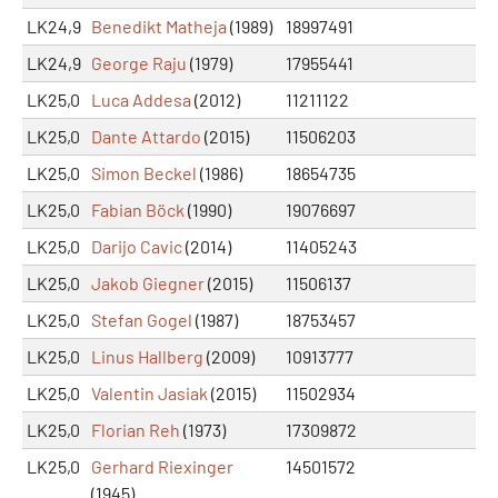
LK24,9
Benedikt Matheja
(1989)
18997491
LK24,9
George Raju
(1979)
17955441
LK25,0
Luca Addesa
(2012)
11211122
LK25,0
Dante Attardo
(2015)
11506203
LK25,0
Simon Beckel
(1986)
18654735
LK25,0
Fabian Böck
(1990)
19076697
LK25,0
Darijo Cavic
(2014)
11405243
LK25,0
Jakob Giegner
(2015)
11506137
LK25,0
Stefan Gogel
(1987)
18753457
LK25,0
Linus Hallberg
(2009)
10913777
LK25,0
Valentin Jasiak
(2015)
11502934
LK25,0
Florian Reh
(1973)
17309872
LK25,0
Gerhard Riexinger
14501572
(1945)