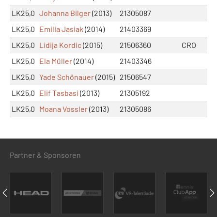
LK25,0
Johanna Bilger
(2013)
21305087
LK25,0
Emilia Jasiak
(2014)
21403369
LK25,0
Lidija Kordic
(2015)
21506360
CRO
LK25,0
Ela Müller
(2014)
21403346
LK25,0
Yade Schönauer
(2015)
21506547
LK25,0
Elif Tasbasi
(2013)
21305192
LK25,0
Moana Vossler
(2013)
21305086
Partner & Sponsoren