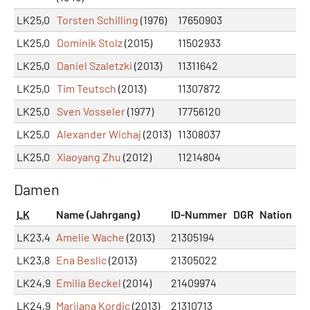
LK25,0
Torsten Schilling
(1976)
17650903
LK25,0
Dominik Stolz
(2015)
11502933
LK25,0
Daniel Szaletzki
(2013)
11311642
LK25,0
Tim Teutsch
(2013)
11307872
LK25,0
Sven Vosseler
(1977)
17756120
LK25,0
Alexander Wichaj
(2013)
11308037
LK25,0
Xiaoyang Zhu
(2012)
11214804
Damen
LK
Name (Jahrgang)
ID-Nummer
DGR
Nation
LK23,4
Amelie Wache
(2013)
21305194
LK23,8
Ena Beslic
(2013)
21305022
LK24,9
Emilia Beckel
(2014)
21409974
LK24,9
Marijana Kordic
(2013)
21310713