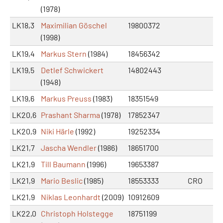
(1978)
LK18,3
Maximilian Göschel
19800372
(1998)
LK19,4
Markus Stern
(1984)
18456342
LK19,5
Detlef Schwickert
14802443
(1948)
LK19,6
Markus Preuss
(1983)
18351549
LK20,6
Prashant Sharma
(1978)
17852347
LK20,9
Niki Härle
(1992)
19252334
LK21,7
Jascha Wendler
(1986)
18651700
LK21,9
Till Baumann
(1996)
19653387
LK21,9
Mario Beslic
(1985)
18553333
CRO
LK21,9
Niklas Leonhardt
(2009)
10912609
LK22,0
Christoph Holstegge
18751199