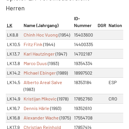
Herren
ID-
LK
Name (Jahrgang)
Nummer
DGR
Nation
LK8,8
Chinh Hoc Vuong
(1954)
15403600
LK10,5
Fritz Fink
(1944)
14400335
LK13,7
Karl Hautzinger
(1947)
14702187
LK13,8
Marco Duus
(1993)
19354334
LK14,2
Michael Ebinger
(1989)
18997502
LK14,5
Alberto Areal Salve
18353184
ESP
(1983)
LK14,9
Kristijan Mikovic
(1978)
17852760
CRO
LK16,7
Dennis Härle
(1993)
19352610
LK16,8
Alexander Wache
(1975)
17554708
LK17,9
Christian Reinhold
17857414