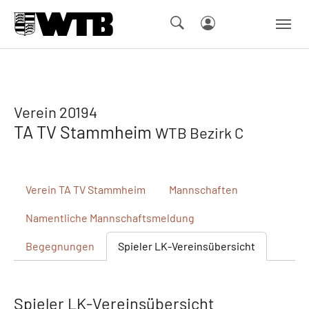
Skip to main navigation
Springe zum Seiteninhalt
Skip to page footer
Verein 20194
TA TV Stammheim
WTB Bezirk C
Verein
TA TV Stammheim
Mannschaften
Namentliche
Mannschaftsmeldung
Begegnungen
Spieler
LK-Vereinsübersicht
Spieler LK-Vereinsübersicht