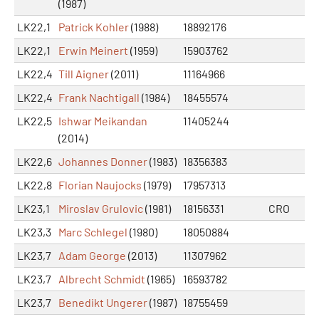
(1987)
LK22,1
Patrick Kohler
(1988)
18892176
LK22,1
Erwin Meinert
(1959)
15903762
LK22,4
Till Aigner
(2011)
11164966
LK22,4
Frank Nachtigall
(1984)
18455574
LK22,5
Ishwar Meikandan
11405244
(2014)
LK22,6
Johannes Donner
(1983)
18356383
LK22,8
Florian Naujocks
(1979)
17957313
LK23,1
Miroslav Grulovic
(1981)
18156331
CRO
LK23,3
Marc Schlegel
(1980)
18050884
LK23,7
Adam George
(2013)
11307962
LK23,7
Albrecht Schmidt
(1965)
16593782
LK23,7
Benedikt Ungerer
(1987)
18755459