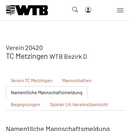
Skip to main navigation
Springe zum Seiteninhalt
Skip to page footer
Verein 20420
TC Metzingen
WTB Bezirk D
Verein
TC Metzingen
Mannschaften
Namentliche
Mannschaftsmeldung
Begegnungen
Spieler
LK-Vereinsübersicht
Namentliche Mannschaftsmeldung