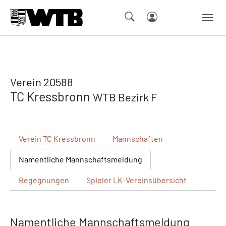
Skip to main navigation
Springe zum Seiteninhalt
Skip to page footer
Verein 20588
TC Kressbronn
WTB Bezirk F
Verein
TC Kressbronn
Mannschaften
Namentliche
Mannschaftsmeldung
Begegnungen
Spieler
LK-Vereinsübersicht
Namentliche Mannschaftsmeldung