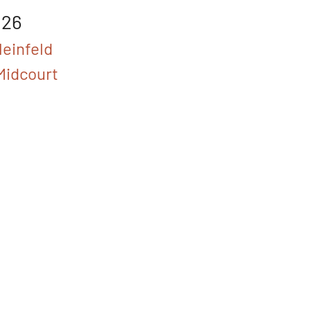
026
leinfeld
Midcourt