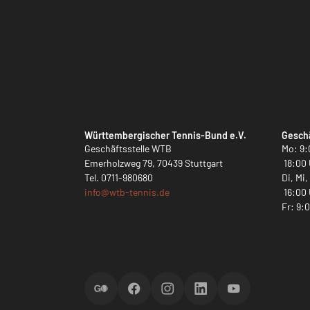
Württembergischer Tennis-Bund e.V.
Geschä
Geschäftsstelle WTB
Mo: 9:
Emerholzweg 79, 70439 Stuttgart
18:00 
Tel.
0711-980680
Di, Mi
info@
wtb-tennis.de
16:00 
Fr: 9:
ScoreGO
Facebook
Instagram
LinkedIn
YouTube