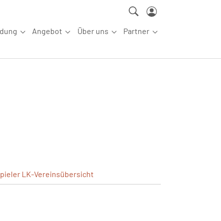
ldung
Angebot
Über uns
Partner
ettkampfsport"
Submenu for "Aus-/Fortbildung"
Submenu for "Angebot"
Submenu for "Über uns"
Submenu for "Partn
pieler
LK-Vereinsübersicht