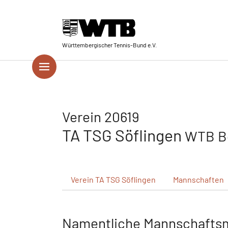
Skip to main navigation
Springe zum Seiteninhalt
Skip to page footer
Württembergischer Tennis-Bund e.V.
Verein 20619
TA TSG Söflingen
WTB Be
Verein
TA TSG Söflingen
Mannschaften
Namentliche Mannschafts