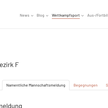
News
Blog
Wettkampfsport
Aus-/Fortbi
Submenu for "News"
Submenu for "Blog"
Submenu for "W
zirk F
Namentliche
Mannschaftsmeldung
Begegnungen
S
meldung