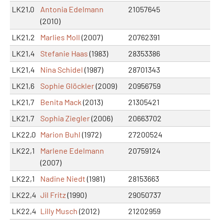
LK21,0
Antonia Edelmann
21057645
(2010)
LK21,2
Marlies Moll
(2007)
20762391
LK21,4
Stefanie Haas
(1983)
28353386
LK21,4
Nina Schidel
(1987)
28701343
LK21,6
Sophie Glöckler
(2009)
20956759
LK21,7
Benita Mack
(2013)
21305421
LK21,7
Sophia Ziegler
(2006)
20663702
LK22,0
Marion Buhl
(1972)
27200524
LK22,1
Marlene Edelmann
20759124
(2007)
LK22,1
Nadine Niedt
(1981)
28153663
LK22,4
Jil Fritz
(1990)
29050737
LK22,4
Lilly Musch
(2012)
21202959