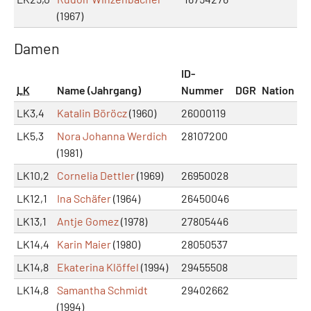
(1967)
Damen
ID-
LK
Name (Jahrgang)
Nummer
DGR
Nation
LK3,4
Katalin Böröcz
(1960)
26000119
LK5,3
Nora Johanna Werdich
28107200
(1981)
LK10,2
Cornelia Dettler
(1969)
26950028
LK12,1
Ina Schäfer
(1964)
26450046
LK13,1
Antje Gomez
(1978)
27805446
LK14,4
Karin Maier
(1980)
28050537
LK14,8
Ekaterina Klöffel
(1994)
29455508
LK14,8
Samantha Schmidt
29402662
(1994)