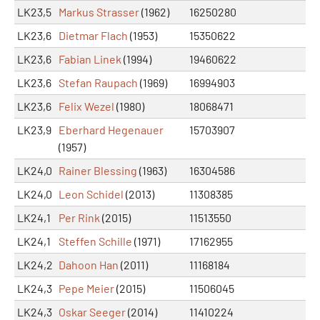
LK23,5
Markus Strasser
(1962)
16250280
LK23,6
Dietmar Flach
(1953)
15350622
LK23,6
Fabian Linek
(1994)
19460622
LK23,6
Stefan Raupach
(1969)
16994903
LK23,6
Felix Wezel
(1980)
18068471
LK23,9
Eberhard Hegenauer
15703907
(1957)
LK24,0
Rainer Blessing
(1963)
16304586
LK24,0
Leon Schidel
(2013)
11308385
LK24,1
Per Rink
(2015)
11513550
LK24,1
Steffen Schille
(1971)
17162955
LK24,2
Dahoon Han
(2011)
11168184
LK24,3
Pepe Meier
(2015)
11506045
LK24,3
Oskar Seeger
(2014)
11410224