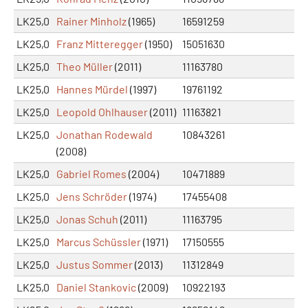
LK25,0
Rainer Minholz
(1965)
16591259
LK25,0
Franz Mitteregger
(1950)
15051630
LK25,0
Theo Müller
(2011)
11163780
LK25,0
Hannes Mürdel
(1997)
19761192
LK25,0
Leopold Ohlhauser
(2011)
11163821
LK25,0
Jonathan Rodewald
10843261
(2008)
LK25,0
Gabriel Romes
(2004)
10471889
LK25,0
Jens Schröder
(1974)
17455408
LK25,0
Jonas Schuh
(2011)
11163795
LK25,0
Marcus Schüssler
(1971)
17150555
LK25,0
Justus Sommer
(2013)
11312849
LK25,0
Daniel Stankovic
(2009)
10922193