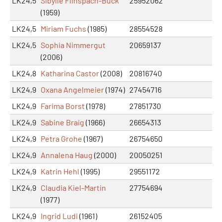
LK24,5
Sibylle Flinspach-Buck
25952062
(1959)
LK24,5
Miriam Fuchs
(1985)
28554528
LK24,5
Sophia Nimmergut
20659137
(2006)
LK24,8
Katharina Castor
(2008)
20816740
LK24,9
Oxana Angelmeier
(1974)
27454716
LK24,9
Farima Borst
(1978)
27851730
LK24,9
Sabine Braig
(1966)
26654313
LK24,9
Petra Grohe
(1967)
26754650
LK24,9
Annalena Haug
(2000)
20050251
LK24,9
Katrin Hehl
(1995)
29551172
LK24,9
Claudia Kiel-Martin
27754694
(1977)
LK24,9
Ingrid Ludi
(1961)
26152405