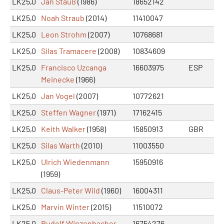
LK25,0
Jan Stauß
(1986)
18652142
LK25,0
Noah Straub
(2014)
11410047
LK25,0
Leon Strohm
(2007)
10768681
LK25,0
Silas Tramacere
(2008)
10834609
LK25,0
Francisco Uzcanga
16603975
ESP
Meinecke
(1966)
LK25,0
Jan Vogel
(2007)
10772621
LK25,0
Steffen Wagner
(1971)
17162415
LK25,0
Keith Walker
(1958)
15850913
GBR
LK25,0
Silas Warth
(2010)
11003550
LK25,0
Ulrich Wiedenmann
15950916
(1959)
LK25,0
Claus-Peter Wild
(1960)
16004311
LK25,0
Marvin Winter
(2015)
11510072
LK25,0
Rudolf Winzenbacher
16754276