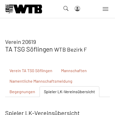
Skip to main navigation
Springe zum Seiteninhalt
Skip to page footer
Verein 20619
TA TSG Söflingen
WTB Bezirk F
Verein
TA TSG Söflingen
Mannschaften
Namentliche
Mannschaftsmeldung
Begegnungen
Spieler
LK-Vereinsübersicht
Spieler LK-Vereinsübersicht