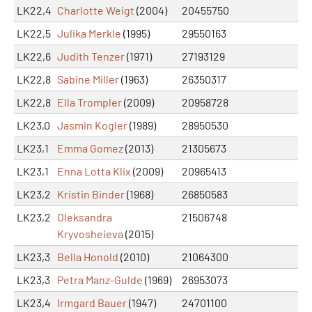
LK22,4
Charlotte Weigt
(2004)
20455750
LK22,5
Julika Merkle
(1995)
29550163
LK22,6
Judith Tenzer
(1971)
27193129
LK22,8
Sabine Miller
(1963)
26350317
LK22,8
Ella Trompler
(2009)
20958728
LK23,0
Jasmin Kogler
(1989)
28950530
LK23,1
Emma Gomez
(2013)
21305673
LK23,1
Enna Lotta Klix
(2009)
20965413
LK23,2
Kristin Binder
(1968)
26850583
LK23,2
Oleksandra
21506748
Kryvosheieva
(2015)
LK23,3
Bella Honold
(2010)
21064300
LK23,3
Petra Manz-Gulde
(1969)
26953073
LK23,4
Irmgard Bauer
(1947)
24701100