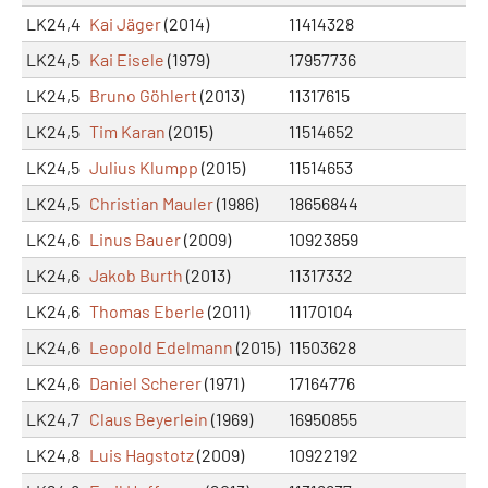
LK24,4
Kai Jäger
(2014)
11414328
LK24,5
Kai Eisele
(1979)
17957736
LK24,5
Bruno Göhlert
(2013)
11317615
LK24,5
Tim Karan
(2015)
11514652
LK24,5
Julius Klumpp
(2015)
11514653
LK24,5
Christian Mauler
(1986)
18656844
LK24,6
Linus Bauer
(2009)
10923859
LK24,6
Jakob Burth
(2013)
11317332
LK24,6
Thomas Eberle
(2011)
11170104
LK24,6
Leopold Edelmann
(2015)
11503628
LK24,6
Daniel Scherer
(1971)
17164776
LK24,7
Claus Beyerlein
(1969)
16950855
LK24,8
Luis Hagstotz
(2009)
10922192