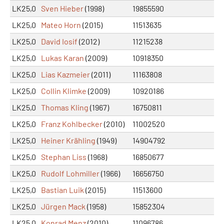
LK25,0
Sven Hieber
(1998)
19855590
LK25,0
Mateo Horn
(2015)
11513635
LK25,0
David Iosif
(2012)
11215238
LK25,0
Lukas Karan
(2009)
10918350
LK25,0
Lias Kazmeier
(2011)
11163808
LK25,0
Collin Klimke
(2009)
10920186
LK25,0
Thomas Kling
(1967)
16750811
LK25,0
Franz Kohlbecker
(2010)
11002520
LK25,0
Heiner Krähling
(1949)
14904792
LK25,0
Stephan Liss
(1968)
16850677
LK25,0
Rudolf Lohmiller
(1966)
16656750
LK25,0
Bastian Luik
(2015)
11513600
LK25,0
Jürgen Mack
(1958)
15852304
LK25,0
Konrad Menz
(2010)
11096786