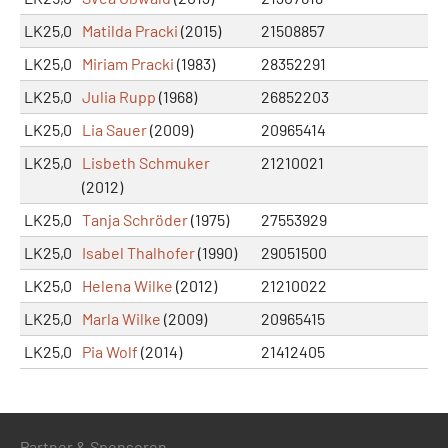
LK25,0
Matilda Pracki
(2015)
21508857
LK25,0
Miriam Pracki
(1983)
28352291
LK25,0
Julia Rupp
(1968)
26852203
LK25,0
Lia Sauer
(2009)
20965414
LK25,0
Lisbeth Schmuker
21210021
(2012)
LK25,0
Tanja Schröder
(1975)
27553929
LK25,0
Isabel Thalhofer
(1990)
29051500
LK25,0
Helena Wilke
(2012)
21210022
LK25,0
Marla Wilke
(2009)
20965415
LK25,0
Pia Wolf
(2014)
21412405
Partner & Sponsoren