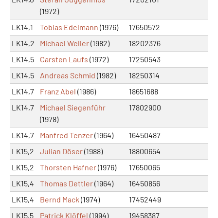
(1972)
LK14,1
Tobias Edelmann
(1976)
17650572
LK14,2
Michael Weller
(1982)
18202376
LK14,5
Carsten Laufs
(1972)
17250543
LK14,5
Andreas Schmid
(1982)
18250314
LK14,7
Franz Abel
(1986)
18651688
LK14,7
Michael Siegenführ
17802900
(1978)
LK14,7
Manfred Tenzer
(1964)
16450487
LK15,2
Julian Döser
(1988)
18800654
LK15,2
Thorsten Hafner
(1976)
17650065
LK15,4
Thomas Dettler
(1964)
16450856
LK15,4
Bernd Mack
(1974)
17452449
LK15,5
Patrick Klöffel
(1994)
19458387