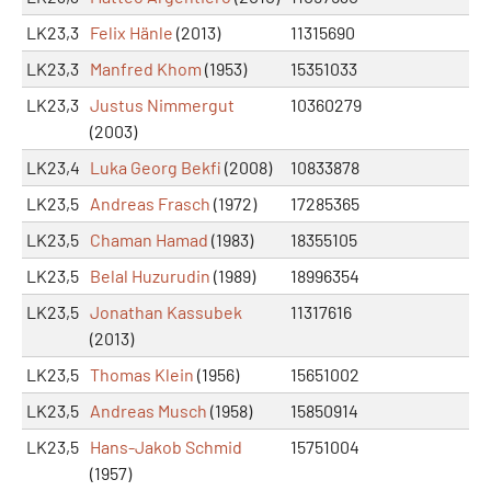
LK23,3
Felix Hänle
(2013)
11315690
LK23,3
Manfred Khom
(1953)
15351033
LK23,3
Justus Nimmergut
10360279
(2003)
LK23,4
Luka Georg Bekfi
(2008)
10833878
LK23,5
Andreas Frasch
(1972)
17285365
LK23,5
Chaman Hamad
(1983)
18355105
LK23,5
Belal Huzurudin
(1989)
18996354
LK23,5
Jonathan Kassubek
11317616
(2013)
LK23,5
Thomas Klein
(1956)
15651002
LK23,5
Andreas Musch
(1958)
15850914
LK23,5
Hans-Jakob Schmid
15751004
(1957)