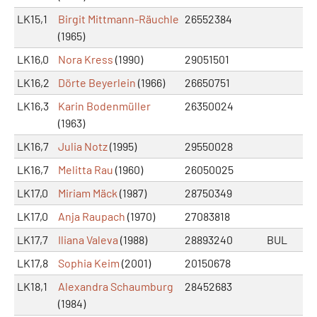
LK15,1
Birgit Mittmann-Räuchle
26552384
(1965)
LK16,0
Nora Kress
(1990)
29051501
LK16,2
Dörte Beyerlein
(1966)
26650751
LK16,3
Karin Bodenmüller
26350024
(1963)
LK16,7
Julia Notz
(1995)
29550028
LK16,7
Melitta Rau
(1960)
26050025
LK17,0
Miriam Mäck
(1987)
28750349
LK17,0
Anja Raupach
(1970)
27083818
LK17,7
Iliana Valeva
(1988)
28893240
BUL
LK17,8
Sophia Keim
(2001)
20150678
LK18,1
Alexandra Schaumburg
28452683
(1984)