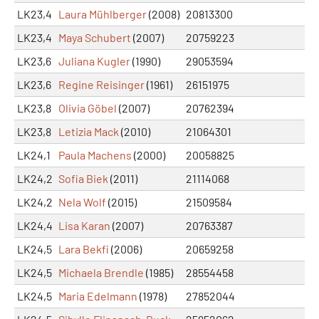
LK23,4
Laura Mühlberger
(2008)
20813300
LK23,4
Maya Schubert
(2007)
20759223
LK23,6
Juliana Kugler
(1990)
29053594
LK23,6
Regine Reisinger
(1961)
26151975
LK23,8
Olivia Göbel
(2007)
20762394
LK23,8
Letizia Mack
(2010)
21064301
LK24,1
Paula Machens
(2000)
20058825
LK24,2
Sofia Biek
(2011)
21114068
LK24,2
Nela Wolf
(2015)
21509584
LK24,4
Lisa Karan
(2007)
20763387
LK24,5
Lara Bekfi
(2006)
20659258
LK24,5
Michaela Brendle
(1985)
28554458
LK24,5
Maria Edelmann
(1978)
27852044