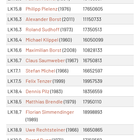
LK15,8
Philipp Pielenz
(1976)
17650605
LK16,3
Alexander Borst
(2011)
11150733
LK16,3
Roland Sudhoff
(1973)
17350513
LK16,4
Michael Klippel
(1960)
16050099
LK16,6
Maximilian Borst
(2008)
10828133
LK16,7
Claus Saumweber
(1967)
16750813
LK17,1
Stefan Michel
(1966)
16652597
LK17,5
Felix Tenzer
(1999)
19957539
LK18,4
Dennis Pilz
(1983)
18356559
LK18,5
Matthias Brendle
(1979)
17950110
LK18,7
Florian Simmendinger
18998893
(1989)
LK18,9
Uwe Rechtsteiner
(1966)
16650865
LK19,0
Bernd Bunz
(1971)
17150562