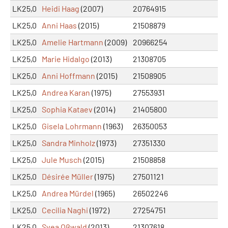
LK25,0
Heidi Haag
(2007)
20764915
LK25,0
Anni Haas
(2015)
21508879
LK25,0
Amelie Hartmann
(2009)
20966254
LK25,0
Marie Hidalgo
(2013)
21308705
LK25,0
Anni Hoffmann
(2015)
21508905
LK25,0
Andrea Karan
(1975)
27553931
LK25,0
Sophia Kataev
(2014)
21405800
LK25,0
Gisela Lohrmann
(1963)
26350053
LK25,0
Sandra Minholz
(1973)
27351330
LK25,0
Jule Musch
(2015)
21508858
LK25,0
Désirée Müller
(1975)
27501121
LK25,0
Andrea Mürdel
(1965)
26502246
LK25,0
Cecilia Naghi
(1972)
27254751
LK25,0
Svea Oßwald
(2013)
21307618