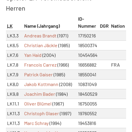
Herren
ID-
LK
Name (Jahrgang)
Nummer
DGR
Nation
LK3,3
Andreas Brandt
(1971)
17150216
LK6,5
Christian Jäckle
(1985)
18500374
LK7,6
Yan Haid
(2004)
10454564
LK7,8
Francois Carrez
(1966)
16656882
FRA
LK7,9
Patrick Gaiser
(1985)
18550041
LK8,0
Jakob Kottmann
(2008)
10831049
LK9,8
Joachim Bader
(1984)
18450529
LK11,1
Oliver Blümel
(1967)
16750055
LK11,3
Christoph Glaser
(1997)
19760552
LK11,3
Marc Schray
(1994)
19453816