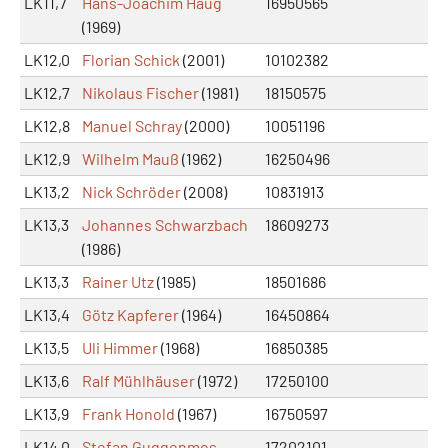
LK11,7
Hans-Joachim Haug
16950565
(1969)
LK12,0
Florian Schick
(2001)
10102382
LK12,7
Nikolaus Fischer
(1981)
18150575
LK12,8
Manuel Schray
(2000)
10051196
LK12,9
Wilhelm Mauß
(1962)
16250496
LK13,2
Nick Schröder
(2008)
10831913
LK13,3
Johannes Schwarzbach
18609273
(1986)
LK13,3
Rainer Utz
(1985)
18501686
LK13,4
Götz Kapferer
(1964)
16450864
LK13,5
Uli Himmer
(1968)
16850385
LK13,6
Ralf Mühlhäuser
(1972)
17250100
LK13,9
Frank Honold
(1967)
16750597
LK14,0
Stefan Guggenmos
17202101