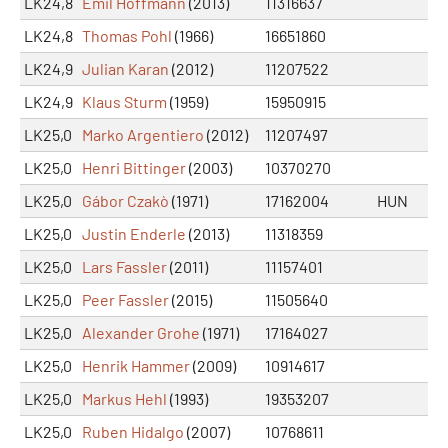
LK24,8
Emil Hoffmann
(2013)
11316637
LK24,8
Thomas Pohl
(1966)
16651860
LK24,9
Julian Karan
(2012)
11207522
LK24,9
Klaus Sturm
(1959)
15950915
LK25,0
Marko Argentiero
(2012)
11207497
LK25,0
Henri Bittinger
(2003)
10370270
LK25,0
Gábor Czakò
(1971)
17162004
HUN
LK25,0
Justin Enderle
(2013)
11318359
LK25,0
Lars Fassler
(2011)
11157401
LK25,0
Peer Fassler
(2015)
11505640
LK25,0
Alexander Grohe
(1971)
17164027
LK25,0
Henrik Hammer
(2009)
10914617
LK25,0
Markus Hehl
(1993)
19353207
LK25,0
Ruben Hidalgo
(2007)
10768611