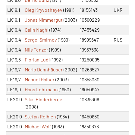
LK19,1
Oleg Kryvosheyev
(1981)
18156143
UKR
LK19,1
Jonas Nimmergut
(2003)
10360229
LK19,4
Calin Naghi
(1974)
17455429
LK19,4
Sergei Smirnov
(1989)
18999647
RUS
LK19,4
Nils Tenzer
(1999)
19957538
LK19,5
Florian Ludi
(1992)
19250095
LK19,7
Mario Dannhäuser
(2002)
10268527
LK19,7
Manuel Haiber
(2003)
10358030
LK19,9
Hans Lohrmann
(1960)
16050947
LK20,0
Silas Hinderberger
10836306
(2008)
LK20,0
Stefan Reihlen
(1964)
16450860
LK20,0
Michael Wolf
(1983)
18350373