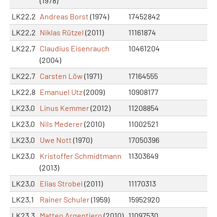
(1978)
LK22,2
Andreas Borst
(1974)
17452842
LK22,2
Niklas Rützel
(2011)
11161874
LK22,7
Claudius Eisenrauch
10461204
(2004)
LK22,7
Carsten Löw
(1971)
17164555
LK22,8
Emanuel Utz
(2009)
10908177
LK23,0
Linus Kemmer
(2012)
11208854
LK23,0
Nils Mederer
(2010)
11002521
LK23,0
Uwe Nott
(1970)
17050396
LK23,0
Kristoffer Schmidtmann
11303649
(2013)
LK23,0
Elias Strobel
(2011)
11170313
LK23,1
Rainer Schuler
(1959)
15952920
LK23,3
Matteo Argentiero
(2010)
11097530