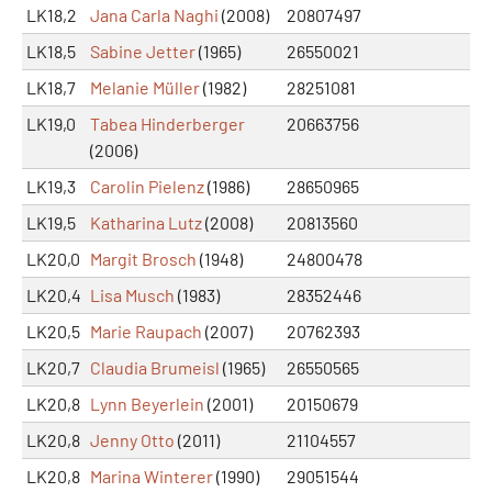
LK18,2
Jana Carla Naghi
(2008)
20807497
LK18,5
Sabine Jetter
(1965)
26550021
LK18,7
Melanie Müller
(1982)
28251081
LK19,0
Tabea Hinderberger
20663756
(2006)
LK19,3
Carolin Pielenz
(1986)
28650965
LK19,5
Katharina Lutz
(2008)
20813560
LK20,0
Margit Brosch
(1948)
24800478
LK20,4
Lisa Musch
(1983)
28352446
LK20,5
Marie Raupach
(2007)
20762393
LK20,7
Claudia Brumeisl
(1965)
26550565
LK20,8
Lynn Beyerlein
(2001)
20150679
LK20,8
Jenny Otto
(2011)
21104557
LK20,8
Marina Winterer
(1990)
29051544