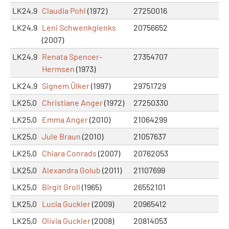
LK24,9
Claudia Pohl
(1972)
27250016
LK24,9
Leni Schwenkglenks
20756652
(2007)
LK24,9
Renata Spencer-
27354707
Hermsen
(1973)
LK24,9
Signem Ülker
(1997)
29751729
LK25,0
Christiane Anger
(1972)
27250330
LK25,0
Emma Anger
(2010)
21064299
LK25,0
Jule Braun
(2010)
21057637
LK25,0
Chiara Conrads
(2007)
20762053
LK25,0
Alexandra Golub
(2011)
21107699
LK25,0
Birgit Groll
(1965)
26552101
LK25,0
Lucia Guckler
(2009)
20965412
LK25,0
Olivia Guckler
(2008)
20814053