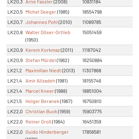
LK20,3
Arne Fassler
(2008)
10831184
LK20,5
Michel Seeger
(1985)
18554798
LK20,7
Johannes Pohl
(2010)
11089785
LK20,8
Walter Döser-Ortlieb
15051459
(1950)
LK20,9
Kerem Korkmaz
(2011)
11167042
LK20,9
Stefan Mürdel
(1962)
16250884
LK21,2
Maximilian Niedt
(2013)
11307868
LK21,4
Amir Alizadeh
(1981)
18155746
LK21,4
Marcel Kneer
(1988)
18851004
LK21,5
Holger Beranek
(1967)
16750810
LK22,0
Christian Buck
(1959)
15903775
LK22,0
Reiner Groll
(1964)
16451359
LK22,0
Guido Hinderberger
17856581