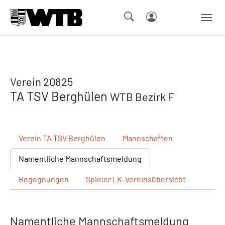
Skip to main navigation
Springe zum Seiteninhalt
Skip to page footer
Verein 20825
TA TSV Berghülen
WTB Bezirk F
Verein
TA TSV Berghülen
Mannschaften
Namentliche
Mannschaftsmeldung
Begegnungen
Spieler
LK-Vereinsübersicht
Namentliche Mannschaftsmeldung