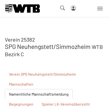
Skip to main navigation
Springe zum Seiteninhalt
Skip to page footer
Verein 25382
SPG Neuhengstett/Simmozheim
WTB
Bezirk C
Verein
SPG Neuhengstett/Simmozheim
Mannschaften
Namentliche
Mannschaftsmeldung
Begegnungen
Spieler
LK-Vereinsübersicht