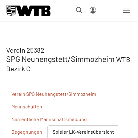
Skip to main navigation
Springe zum Seiteninhalt
Skip to page footer
Verein 25382
SPG Neuhengstett/Simmozheim
WTB
Bezirk C
Verein
SPG Neuhengstett/Simmozheim
Mannschaften
Namentliche
Mannschaftsmeldung
Begegnungen
Spieler
LK-Vereinsübersicht