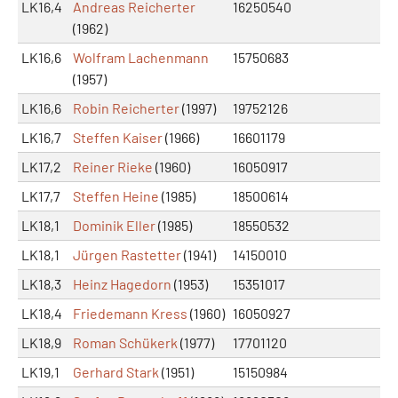
LK16,4
Andreas Reicherter
16250540
(1962)
LK16,6
Wolfram Lachenmann
15750683
(1957)
LK16,6
Robin Reicherter
(1997)
19752126
LK16,7
Steffen Kaiser
(1966)
16601179
LK17,2
Reiner Rieke
(1960)
16050917
LK17,7
Steffen Heine
(1985)
18500614
LK18,1
Dominik Eller
(1985)
18550532
LK18,1
Jürgen Rastetter
(1941)
14150010
LK18,3
Heinz Hagedorn
(1953)
15351017
LK18,4
Friedemann Kress
(1960)
16050927
LK18,9
Roman Schükerk
(1977)
17701120
LK19,1
Gerhard Stark
(1951)
15150984