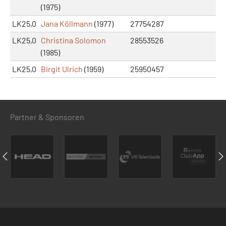
(1975)
LK25,0
Jana Köllmann
(1977)
27754287
LK25,0
Christina Solomon
28553526
(1985)
LK25,0
Birgit Ulrich
(1959)
25950457
Partner & Sponsoren