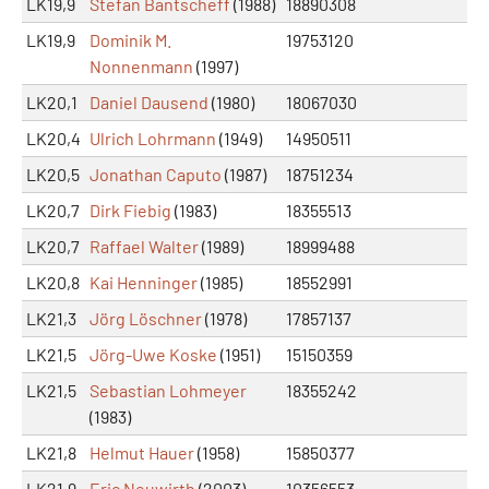
LK19,9
Stefan Bantscheff
(1988)
18890308
LK19,9
Dominik M.
19753120
Nonnenmann
(1997)
LK20,1
Daniel Dausend
(1980)
18067030
LK20,4
Ulrich Lohrmann
(1949)
14950511
LK20,5
Jonathan Caputo
(1987)
18751234
LK20,7
Dirk Fiebig
(1983)
18355513
LK20,7
Raffael Walter
(1989)
18999488
LK20,8
Kai Henninger
(1985)
18552991
LK21,3
Jörg Löschner
(1978)
17857137
LK21,5
Jörg-Uwe Koske
(1951)
15150359
LK21,5
Sebastian Lohmeyer
18355242
(1983)
LK21,8
Helmut Hauer
(1958)
15850377
LK21,9
Eric Neuwirth
(2003)
10356553