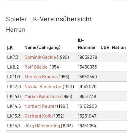
Spieler LK-Vereinsübersicht
Herren
ID-
LK
Name (Jahrgang)
Nummer
DGR
Nation
LK7,3
Dominik Gäckle
(1990)
19052278
LK8,2
Rolf Gäckle
(1954)
15450933
LK11,0
Thomas Brauns
(1956)
15650549
LK12,6
Nicolai Reicherter
(1991)
19152026
LK14,0
Marian Kandziora
(1986)
18651238
LK14,6
Norbert Reuter
(1961)
16102208
LK15,3
Gerhard Kolb
(1952)
15251047
LK15,7
Jörg Hämmerling
(1983)
18351054