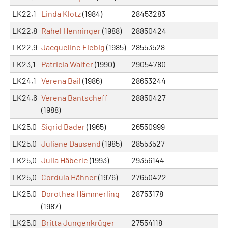
LK22,1
Linda Klotz
(1984)
28453283
LK22,8
Rahel Henninger
(1988)
28850424
LK22,9
Jacqueline Fiebig
(1985)
28553528
LK23,1
Patricia Walter
(1990)
29054780
LK24,1
Verena Bail
(1986)
28653244
LK24,6
Verena Bantscheff
28850427
(1988)
LK25,0
Sigrid Bader
(1965)
26550999
LK25,0
Juliane Dausend
(1985)
28553527
LK25,0
Julia Häberle
(1993)
29356144
LK25,0
Cordula Hähner
(1976)
27650422
LK25,0
Dorothea Hämmerling
28753178
(1987)
LK25,0
Britta Jungenkrüger
27554118