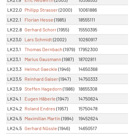
LK22,0
Philipp Strasser
(2000)
10061886
LK22,1
Florian Hesse
(1985)
18555111
LK22,8
Gerhard Schorr
(1955)
15550395
LK23,0
Lars Schmidt
(2002)
10260917
LK23,1
Thomas Dernbach
(1979)
17952300
LK23,1
Marius Gausmann
(1987)
18702811
LK23,3
Helmut Gaeckle
(1946)
14650368
LK23,5
Reinhard Gaiser
(1947)
14750333
LK23,9
Steffen Hagedorn
(1986)
18655308
LK24,1
Eugen Häberle
(1947)
14750624
LK24,2
Roland Endres
(1957)
15750478
LK24,5
Maximilian Martin
(1994)
19452624
LK24,5
Gerhard Nüssle
(1946)
14650517