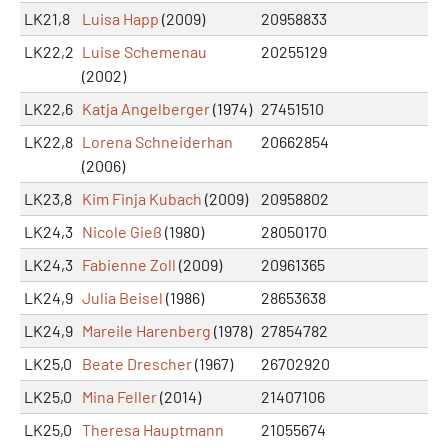
LK21,8
Luisa Happ
(2009)
20958833
LK22,2
Luise Schemenau
20255129
(2002)
LK22,6
Katja Angelberger
(1974)
27451510
LK22,8
Lorena Schneiderhan
20662854
(2006)
LK23,8
Kim Finja Kubach
(2009)
20958802
LK24,3
Nicole Gieß
(1980)
28050170
LK24,3
Fabienne Zoll
(2009)
20961365
LK24,9
Julia Beisel
(1986)
28653638
LK24,9
Mareile Harenberg
(1978)
27854782
LK25,0
Beate Drescher
(1967)
26702920
LK25,0
Mina Feller
(2014)
21407106
LK25,0
Theresa Hauptmann
21055674