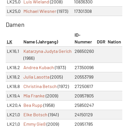
LK25,0
Luis Wieland
(2008)
10836300
LK25,0
Michael Wiesner
(1973)
17301308
Damen
ID-
LK
Name (Jahrgang)
Nummer
DGR
Nation
LK16,1
Katarzyna Judyta Gerich
26650260
(1966)
LK18,2
Andrea Kubach
(1973)
27350096
LK18,2
Julia Lasotta
(2005)
20553799
LK18,8
Christina Betsch
(1972)
27250617
LK19,4
Mia Franke
(2009)
20957805
LK20,4
Bea Rupp
(1958)
25850247
LK21,0
Elke Botsch
(1941)
24150129
LK21,0
Emmy Gieß
(2009)
20951785