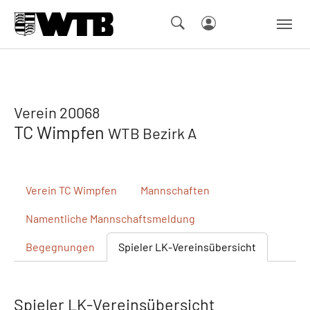
Skip to main navigation
Springe zum Seiteninhalt
Skip to page footer
Verein 20068
TC Wimpfen
WTB Bezirk A
Verein
TC Wimpfen
Mannschaften
Namentliche
Mannschaftsmeldung
Begegnungen
Spieler
LK-Vereinsübersicht
Spieler LK-Vereinsübersicht