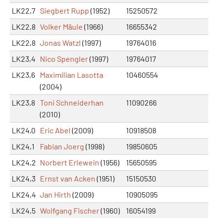
LK22,7
Siegbert Rupp
(1952)
15250572
LK22,8
Volker Mäule
(1966)
16655342
LK22,8
Jonas Watzl
(1997)
19764016
LK23,4
Nico Spengler
(1997)
19764017
LK23,6
Maximilian Lasotta
10460554
(2004)
LK23,8
Toni Schneiderhan
11090266
(2010)
LK24,0
Eric Abel
(2009)
10918508
LK24,1
Fabian Joerg
(1998)
19850605
LK24,2
Norbert Erlewein
(1956)
15650595
LK24,3
Ernst van Acken
(1951)
15150530
LK24,4
Jan Hirth
(2009)
10905095
LK24,5
Wolfgang Fischer
(1960)
16054199