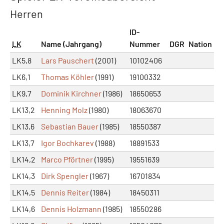
Herren
ID-
LK
Name (Jahrgang)
Nummer
DGR
Nation
LK5,8
Lars Pauschert
(2001)
10102406
LK6,1
Thomas Köhler
(1991)
19100332
LK9,7
Dominik Kirchner
(1986)
18650653
LK13,2
Henning Molz
(1980)
18063670
LK13,6
Sebastian Bauer
(1985)
18550387
LK13,7
Igor Bochkarev
(1988)
18891533
LK14,2
Marco Pförtner
(1995)
19551639
LK14,3
Dirk Spengler
(1967)
16701834
LK14,5
Dennis Reiter
(1984)
18450311
LK14,6
Dennis Holzmann
(1985)
18550286