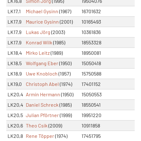
LK16,8
Simon Jörg
(1995)
19504076
LK17,1
Michael Gysinn
(1967)
16701632
LK17,9
Maurice Gysinn
(2001)
10165493
LK17,9
Lukas Jörg
(2003)
10361836
LK17,9
Konrad Wilk
(1985)
18553328
LK18,4
Mirko Leitz
(1989)
18950081
LK18,5
Wolfgang Eber
(1950)
15050418
LK18,9
Uwe Knobloch
(1957)
15750588
LK19,0
Christoph Abel
(1974)
17401152
LK20,4
Armin Hermann
(1950)
15050553
LK20,4
Daniel Schreck
(1985)
18550541
LK20,5
Julian Pförtner
(1999)
19951220
LK20,6
Theo Csik
(2009)
10911858
LK20,8
Rene Töpper
(1974)
17451795