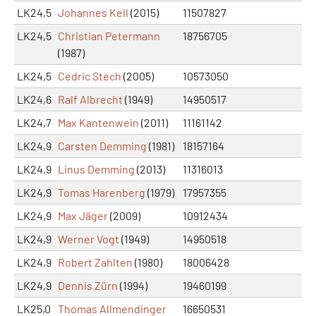
LK24,5
Johannes Kell
(2015)
11507827
LK24,5
Christian Petermann
18756705
(1987)
LK24,5
Cedric Stech
(2005)
10573050
LK24,6
Ralf Albrecht
(1949)
14950517
LK24,7
Max Kantenwein
(2011)
11161142
LK24,9
Carsten Demming
(1981)
18157164
LK24,9
Linus Demming
(2013)
11316013
LK24,9
Tomas Harenberg
(1979)
17957355
LK24,9
Max Jäger
(2009)
10912434
LK24,9
Werner Vogt
(1949)
14950518
LK24,9
Robert Zahlten
(1980)
18006428
LK24,9
Dennis Zürn
(1994)
19460199
LK25,0
Thomas Allmendinger
16650531