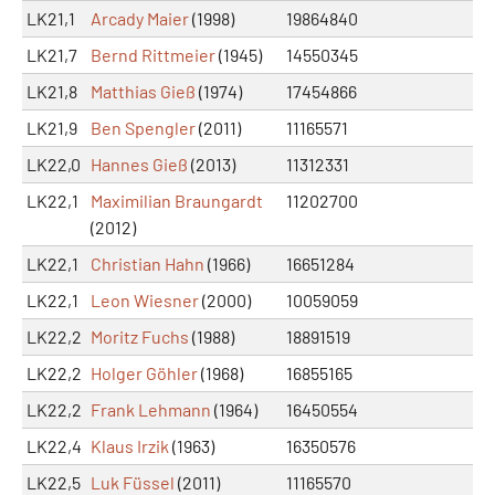
LK21,1
Arcady Maier
(1998)
19864840
LK21,7
Bernd Rittmeier
(1945)
14550345
LK21,8
Matthias Gieß
(1974)
17454866
LK21,9
Ben Spengler
(2011)
11165571
LK22,0
Hannes Gieß
(2013)
11312331
LK22,1
Maximilian Braungardt
11202700
(2012)
LK22,1
Christian Hahn
(1966)
16651284
LK22,1
Leon Wiesner
(2000)
10059059
LK22,2
Moritz Fuchs
(1988)
18891519
LK22,2
Holger Göhler
(1968)
16855165
LK22,2
Frank Lehmann
(1964)
16450554
LK22,4
Klaus Irzik
(1963)
16350576
LK22,5
Luk Füssel
(2011)
11165570