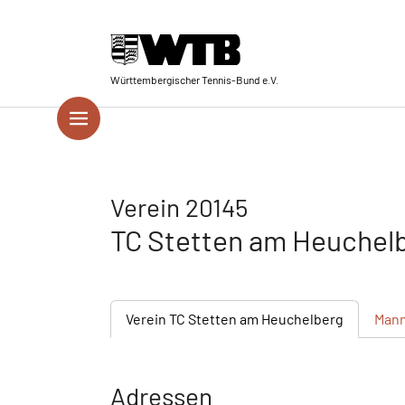
Skip to main navigation
Springe zum Seiteninhalt
Skip to page footer
Württembergischer Tennis-Bund e.V.
Verein 20145
TC Stetten am Heuchel
Verein
TC Stetten am Heuchelberg
Mann
Adressen