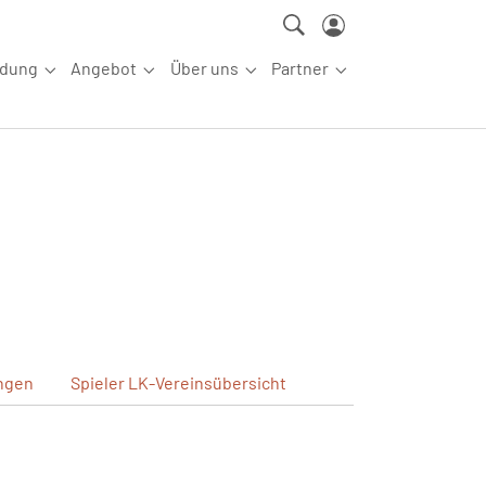
ldung
Angebot
Über uns
Partner
ettkampfsport"
Submenu for "Aus-/Fortbildung"
Submenu for "Angebot"
Submenu for "Über uns"
Submenu for "Partn
ngen
Spieler
LK-Vereinsübersicht