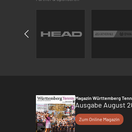
Magazin Württemberg Tenn
Ausgabe August 2
Zum Online Magazin