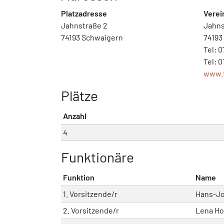
Platzadresse
Verei
Jahnstraße 2
Jahns
74193 Schwaigern
74193
Tel: 
Tel: 
www.t
Plätze
Anzahl
4
Funktionäre
Funktion
Name
1. Vorsitzende/r
Hans-J
2. Vorsitzende/r
Lena H