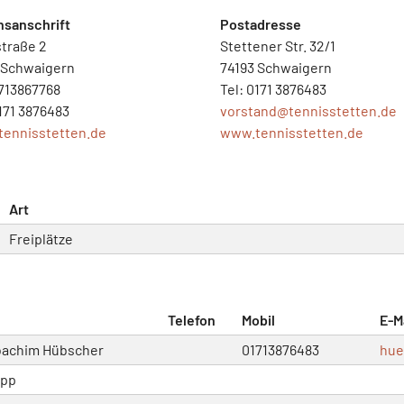
nsanschrift
Postadresse
traße 2
Stettener Str. 32/1
 Schwaigern
74193 Schwaigern
0713867768
Tel: 0171 3876483
0171 3876483
vorstand@
tennisstetten.de
ennisstetten.de
www.tennisstetten.de
Art
Freiplätze
Telefon
Mobil
E-M
oachim Hübscher
01713876483
hue
opp