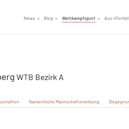
News
Blog
Wettkampfsport
Aus-/Fortbi
Submenu for "News"
Submenu for "Blog"
Submenu for "W
berg
WTB Bezirk A
schaften
Namentliche
Mannschaftsmeldung
Begegnu