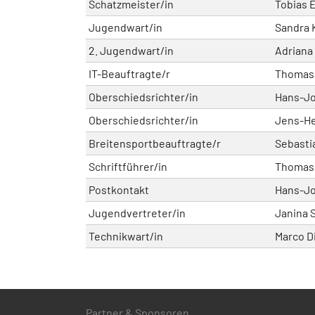
Schatzmeister/in
Tobias 
Jugendwart/in
Sandra
2. Jugendwart/in
Adriana
IT-Beauftragte/r
Thomas 
Oberschiedsrichter/in
Hans-J
Oberschiedsrichter/in
Jens-H
Breitensportbeauftragte/r
Sebasti
Schriftführer/in
Thomas 
Postkontakt
Hans-J
Jugendvertreter/in
Janina 
Technikwart/in
Marco D
Partner & Sponsoren