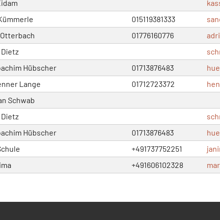
Eidam
kas
 Kümmerle
015119381333
san
 Otterbach
01776160776
adr
Dietz
sch
oachim Hübscher
01713876483
hue
enner Lange
01712723372
hen
an Schwab
Dietz
sch
oachim Hübscher
01713876483
hue
Schule
+491737752251
jan
ima
+491606102328
ma