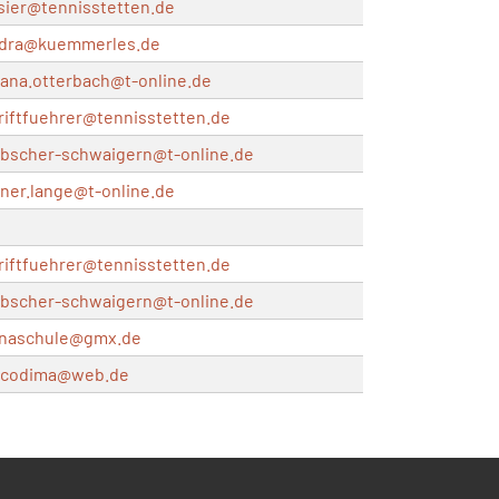
sier@
tennisstetten.de
dra@
kuemmerles.de
iana.otterbach@
t-online.de
riftfuehrer@
tennisstetten.de
bscher-schwaigern@
t-online.de
ner.lange@
t-online.de
riftfuehrer@
tennisstetten.de
bscher-schwaigern@
t-online.de
inaschule@
gmx.de
rcodima@
web.de