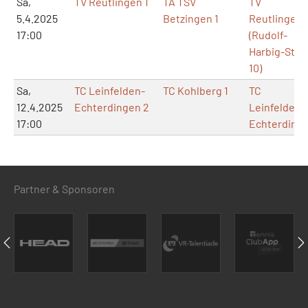
Sa,
TV Reutlingen 1
TA TSV
TV
5.4.2025
Betzingen 1
Reutlingen
17:00
(Rudolf-
Harbig-Str.
10)
Sa,
TC Leinfelden-
TC Kohlberg 1
TC
12.4.2025
Echterdingen 2
Leinfelden-
17:00
Echterding
Partner & Sponsoren