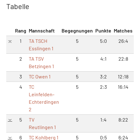
Tabelle
Rang
Mannschaft
Begegnungen
Punkte
Matches
Sä
1
TA TSCH
5
5:0
26:4
53
Esslingen 1
2
TA TSV
5
4:1
22:8
47
Betzingen 1
3
TC Owen 1
5
3:2
12:18
28
4
TC
5
2:3
16:14
37
Leinfelden-
Echterdingen
2
5
TV
5
1:4
8:22
17
Reutlingen 1
6
TC Kohlberg 1
5
0:5
6:24
1