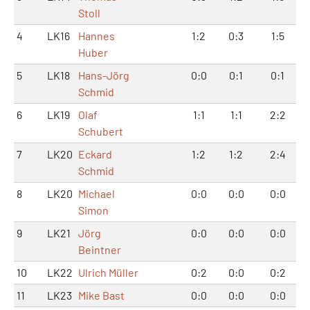
Stoll
4
LK16
Hannes
1:2
0:3
1:5
Huber
5
LK18
Hans-Jörg
0:0
0:1
0:1
Schmid
6
LK19
Olaf
1:1
1:1
2:2
Schubert
7
LK20
Eckard
1:2
1:2
2:4
Schmid
8
LK20
Michael
0:0
0:0
0:0
Simon
9
LK21
Jörg
0:0
0:0
0:0
Beintner
10
LK22
Ulrich Müller
0:2
0:0
0:2
11
LK23
Mike Bast
0:0
0:0
0:0