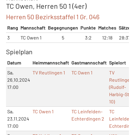
TC Owen, Herren 50 1 (4er)
Herren 50 Bezirksstaffel 1 Gr. 046
Rang
Mannschaft
Begegnungen
Punkte
Matches
Sätze
3
TC Owen 1
5
3:2
12:18
28:37
Spielplan
Datum
Heimmannschaft
Gastmannschaft
Spielort
Sa,
TV Reutlingen 1
TC Owen 1
TV
26.10.2024
Reutlingen
17:00
(Rudolf-
Harbig-Str.
10)
Sa,
TC Owen 1
TC Leinfelden-
TC
23.11.2024
Echterdingen 2
Leinfelden-
17:00
Echterding