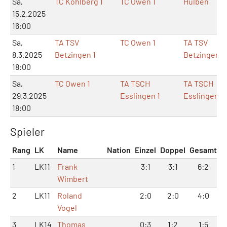
Sa,
TC Kohlberg 1
TC Owen 1
Hülben
15.2.2025
16:00
Sa,
TA TSV
TC Owen 1
TA TSV
8.3.2025
Betzingen 1
Betzingen
18:00
Sa,
TC Owen 1
TA TSCH
TA TSCH
29.3.2025
Esslingen 1
Esslingen
18:00
Spieler
Rang
LK
Name
Nation
Einzel
Doppel
Gesamt
1
LK11
Frank
3:1
3:1
6:2
Wimbert
2
LK11
Roland
2:0
2:0
4:0
Vogel
3
LK14
Thomas
0:3
1:2
1:5