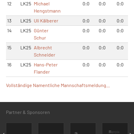
12
LK25
Michael
0:0
0:0
0:0
Hengstmann
13
LK25
Uli Kälberer
0:0
0:0
0:0
14
LK25
Günter
0:0
0:0
0:0
Schur
15
LK25
Albrecht
0:0
0:0
0:0
Schneider
16
LK25
Hans-Peter
0:0
0:0
0:0
Flander
Vollständige Namentliche Mannschaftsmeldung...
Partner & Sponsoren