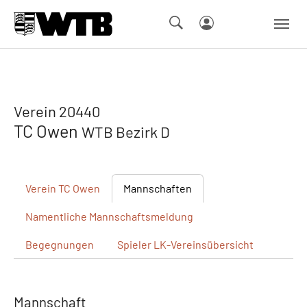
Skip to main navigation
Springe zum Seiteninhalt
Skip to page footer
Verein 20440
TC Owen
WTB Bezirk D
Verein
TC Owen
Mannschaften
Namentliche
Mannschaftsmeldung
Begegnungen
Spieler
LK-Vereinsübersicht
Mannschaft