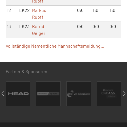
Ruoff
12
LK22
Markus
0:0
1:0
1:0
Ruoff
13
LK23
Bernd
0:0
0:0
0:0
Geiger
Vollständige Namentliche Mannschaftsmeldung...
Partner & Sponsoren