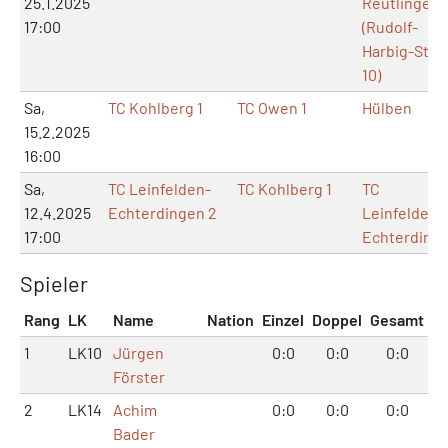
25.1.2025
Reutlingen
17:00
(Rudolf-
Harbig-Str.
10)
Sa,
TC Kohlberg 1
TC Owen 1
Hülben
15.2.2025
16:00
Sa,
TC Leinfelden-
TC Kohlberg 1
TC
12.4.2025
Echterdingen 2
Leinfelden-
17:00
Echterding
Spieler
Rang
LK
Name
Nation
Einzel
Doppel
Gesamt
1
LK10
Jürgen
0:0
0:0
0:0
Förster
2
LK14
Achim
0:0
0:0
0:0
Bader