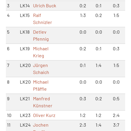
3
LK14
Ulrich Buck
0:2
0:1
0:3
4
LK15
Ralf
1:3
0:2
1:5
Schnizler
5
LK18
Detlev
0:0
0:0
0:0
Pfennig
6
LK19
Michael
0:2
0:1
0:3
Krieg
7
LK20
Jürgen
0:1
1:4
1:5
Schaich
8
LK20
Michael
0:0
0:0
0:0
Pfäffle
9
LK21
Manfred
0:3
0:2
0:5
Künstner
10
LK23
Oliver Kurz
1:2
1:2
2:4
11
LK24
Jochen
2:3
1:4
3:7