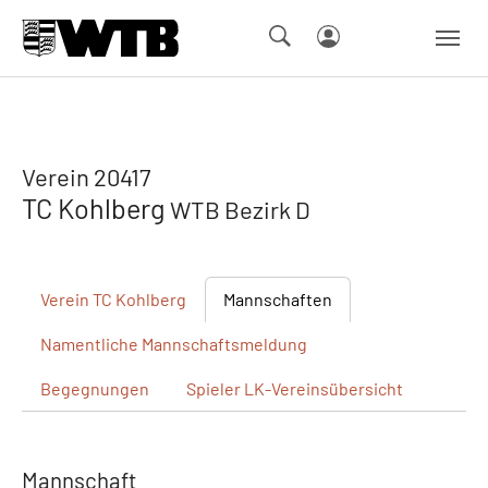
Skip to main navigation
Springe zum Seiteninhalt
Skip to page footer
Verein 20417
TC Kohlberg
WTB Bezirk D
Verein
TC Kohlberg
Mannschaften
Namentliche
Mannschaftsmeldung
Begegnungen
Spieler
LK-Vereinsübersicht
Mannschaft