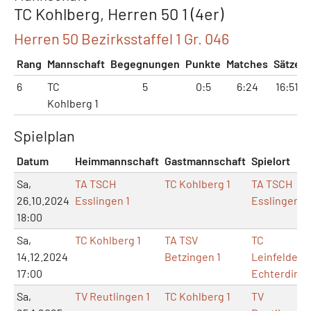
TC Kohlberg, Herren 50 1 (4er)
Herren 50 Bezirksstaffel 1 Gr. 046
Rang
Mannschaft
Begegnungen
Punkte
Matches
Sätze
6
TC
5
0:5
6:24
16:51
Kohlberg 1
Spielplan
Datum
Heimmannschaft
Gastmannschaft
Spielort
Sa,
TA TSCH
TC Kohlberg 1
TA TSCH
26.10.2024
Esslingen 1
Esslingen
18:00
Sa,
TC Kohlberg 1
TA TSV
TC
14.12.2024
Betzingen 1
Leinfelden-
17:00
Echterding
Sa,
TV Reutlingen 1
TC Kohlberg 1
TV