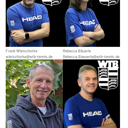
Frank Wietschorke
Rebecca Bäuerle
wietschorke@wtb-tennis.de
Rebecca.Baeuerle@wtb-tennis.de
Show larger version
Show larger version