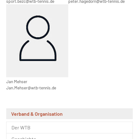
sport.bezc@wtb-tennis.de
peter.hagedorn@wtb-tennis.de
Show larger version
Jan Mehser
Jan.Mehser@wtb-tennis.de
Verband & Organisation
Der WTB
Geschichte