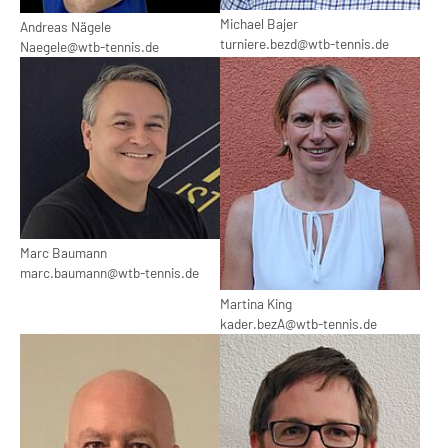
Michael Bajer
Andreas Nägele
turniere.bezd@wtb-tennis.de
Naegele@wtb-tennis.de
Show larger version
Show larger version
Marc Baumann
marc.baumann@wtb-tennis.de
Martina King
kader.bezA@wtb-tennis.de
Show larger version
Show larger version