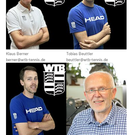
Klaus Berner
Tobias Beuttler
berner@wtb-tennis.de
beuttler@wtb-tennis.de
Show larger version
Show larger version