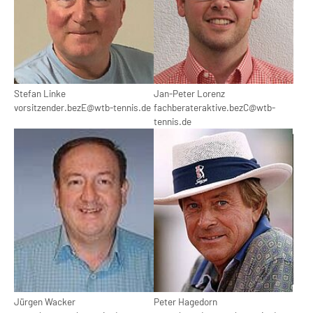
Stefan Linke
Jan-Peter Lorenz
vorsitzender.bezE@wtb-tennis.de
fachberateraktive.bezC@wtb-
tennis.de
Show larger version
Show larger version
Jürgen Wacker
Peter Hagedorn